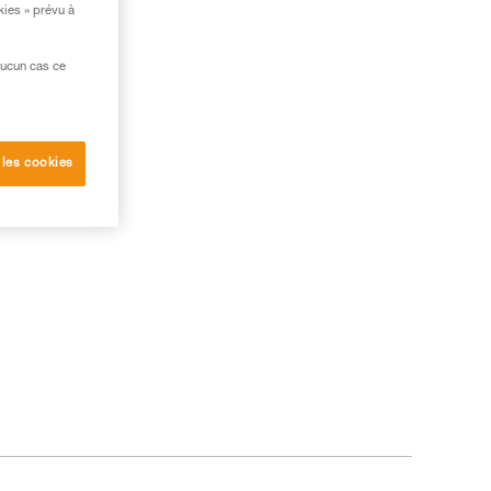
kies » prévu à
aucun cas ce
 les cookies