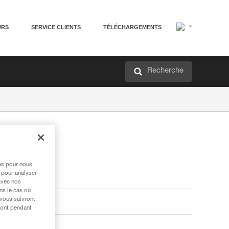
URS
SERVICE CLIENTS
TÉLÉCHARGEMENTS
Recherche
res pour nous
 pour analyser
avec nos
ns le cas où
 vous suivront
ront pendant