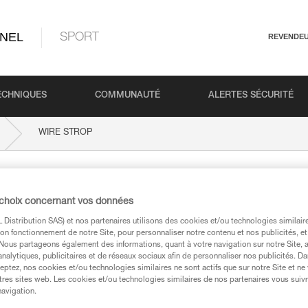
NEL
SPORT
REVENDE
ECHNIQUES
COMMUNAUTÉ
ALERTES SÉCURITÉ
WIRE STROP
 choix concernant vos données
Distribution SAS) et nos partenaires utilisons des cookies et/ou technologies similai
on fonctionnement de notre Site, pour personnaliser notre contenu et nos publicités, et
. Nous partageons également des informations, quant à votre navigation sur notre Site, 
analytiques, publicitaires et de réseaux sociaux afin de personnaliser nos publicités. Da
techniques
eptez, nos cookies et/ou technologies similaires ne sont actifs que sur notre Site et ne
tres sites web. Les cookies et/ou technologies similaires de nos partenaires vous suiv
navigation.