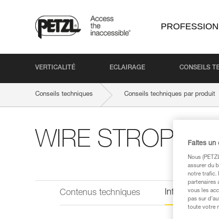
PROFESSION
VERTICALITÉ
ECLAIRAGE
CONSEILS T
Conseils techniques
Conseils techniques par produit
WIRE STROP
Faites un
Nous (PETZL 
assurer du b
notre trafic
partenaires 
Informations 
vous les acc
Contenus techniques
pas sur d’au
toute votre 