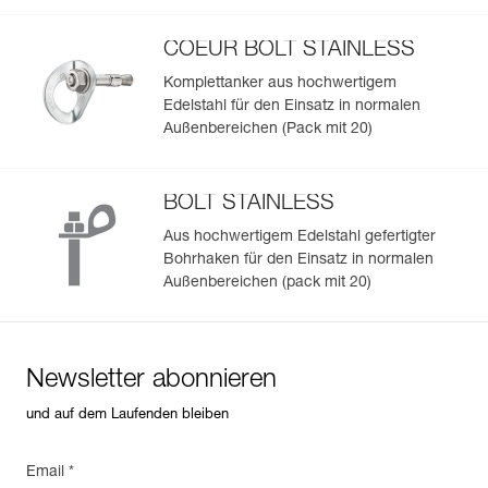
Gewicht : 60 g
des Bohrhakens oder während des Gebrauchs bei starker
Garantie : 3 Jahre
seitlicher Belastung dreht.
Verpackung : 1
COEUR BOLT STAINLESS
Verfügbar für Bohrhaken mit 10 oder 12 mm
Komplettanker aus hochwertigem
Durchmesser.
Edelstahl für den Einsatz in normalen
Einfache Verwaltung und Überprüfung Ihrer PSA
Hinweis: Für im Pack verkaufte Artikel ist der
Außenbereichen (Pack mit 20)
Weiterverkauf einzelner Produkte aus dem Pack nicht
Fügen Sie ein Petzl-Produkt durch das Einscannen seiner
zulässig.
Datamatrix hinzu: Alle Produktinformationen werden
automatisch hochgeladen.
BOLT STAINLESS
Importieren und exportieren Sie problemlos die Daten
Aus hochwertigem Edelstahl gefertigter
Ihrer vorhandenen PSA-Bestände.
Bohrhaken für den Einsatz in normalen
Außenbereichen (pack mit 20)
Sehen Sie sich die Geschichte eines Produkts ab dem
Herstellungsdatum an.
Mehr erfahren
Newsletter abonnieren
und auf dem Laufenden bleiben
Email *