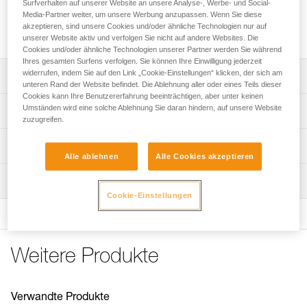
Bohrhakenlasche aus hochwertigem Edelstahl für den
Surfverhalten auf unserer Website an unsere Analyse-, Werbe- und Social-
Media-Partner weiter, um unsere Werbung anzupassen. Wenn Sie diese
Einsatz in normalen Außenbereichen. Sie ist für Bohrhaken
akzeptieren, sind unsere Cookies und/oder ähnliche Technologien nur auf
mit 10 oder 12 mm Durchmesser verfügbar.
unserer Website aktiv und verfolgen Sie nicht auf andere Websites. Die
Cookies und/oder ähnliche Technologien unserer Partner werden Sie während
Ihres gesamten Surfens verfolgen. Sie können Ihre Einwilligung jederzeit
widerrufen, indem Sie auf den Link „Cookie-Einstellungen“ klicken, der sich am
Leistungsverzeichnis
unteren Rand der Website befindet. Die Ablehnung aller oder eines Teils dieser
Cookies kann Ihre Benutzererfahrung beeinträchtigen, aber unter keinen
Die aus 316L-Edelstahl gefertigte Bohrlasche
Umständen wird eine solche Ablehnung Sie daran hindern, auf unsere Website
Technische Spezifikationen
gewährleistet eine gute Korrosionsbeständigkeit in
zuzugreifen.
normalen Außenbereichen.
Material: Edelstahl 316L
Technische Informationen
Einfaches Einhängen der Karabiner:
Alle ablehnen
Alle Cookies akzeptieren
Zertifizierung(en): EN 795 A, GB 30862/A
- Eine große, ergonomisch geformte Verbindungsöse
Gebrauchsanleitung
erleichtert das Einhängen des Karabiners.
Wartung
Zugrundeliegende Spezifikationen
Das PDF herunterladen technical-notice-COEUR-BOLT-
- Die Öse ist groß genug, um zwei Karabiner gleichzeitig
Cookie-Einstellungen
STEEL-STAINLESS-HCR-1
Referenz : P36AS 10
einzuhängen.
Konformitätserklärung
Durchmesser : 10 mm
Schutz vor Verschleiß der Verbindungselemente: Die dicke
Das PDF herunterladen Declaration of conformity-P36AS
Gewicht : 65 g
Materialschicht der Lasche sowie die abgerundeten
10_12-Coeur Stainless
Garantie : 3 Jahre
Weitere Produkte
Kanten der Verbindungsöse reduzieren den Verschleiß der
Verpackung : 1
Häufige Fragen
Verbindungselemente.
Häufige Fragen
Referenz : P36AS 12
Lasche mit Drehschutzsystem: Unebenheiten an der
Durchmesser : 12 mm
Verwandte Produkte
Rückseite verhindern, dass sich die Lasche beim Setzen
See all technical content