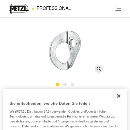
PROFESSIONAL
COEUR STAINLESS
Sie entscheiden, welche Daten Sie teilen
Wir (PETZL Distribution SAS) verwenden Cookies und/oder ähnliche
Bohrhakenlasche aus hochwertigem Edelstahl für den
Technologien, um das ordnungsgemäße Funktionieren unserer Website zu
Einsatz in normalen Außenbereichen (Pack mit 20)
gewährleisten, unsere Inhalte und Anzeigen individuell zu gestalten und
unseren Datenverkehr zu analysieren. Wir geben auch Informationen über Ihr