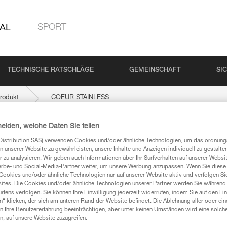
AL
SPORT
TECHNISCHE RATSCHLÄGE
GEMEINSCHAFT
SI
rodukt
COEUR STAINLESS
heiden, welche Daten Sie teilen
SS
Distribution SAS) verwenden Cookies und/oder ähnliche Technologien, um das ordnu
n unserer Website zu gewährleisten, unsere Inhalte und Anzeigen individuell zu gestalte
 zu analysieren. Wir geben auch Informationen über Ihr Surfverhalten auf unserer Websi
erbe- und Social-Media-Partner weiter, um unsere Werbung anzupassen. Wenn Sie diese 
Cookies und/oder ähnliche Technologien nur auf unserer Website aktiv und verfolgen Sie
ites. Die Cookies und/oder ähnliche Technologien unserer Partner werden Sie während 
fens verfolgen. Sie können Ihre Einwilligung jederzeit widerrufen, indem Sie auf den Li
mationen
n“ klicken, der sich am unteren Rand der Website befindet. Die Ablehnung aller oder ein
 Ihre Benutzererfahrung beeinträchtigen, aber unter keinen Umständen wird eine solch
n, auf unsere Website zuzugreifen.