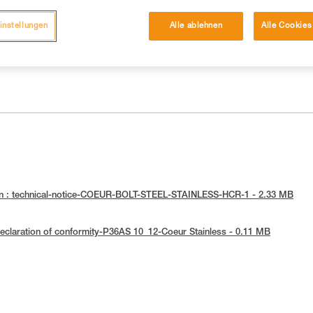
instellungen
Alle ablehnen
Alle Cookies
en : technical-notice-COEUR-BOLT-STEEL-STAINLESS-HCR-1 - 2.33 MB
eclaration of conformity-P36AS 10_12-Coeur Stainless - 0.11 MB