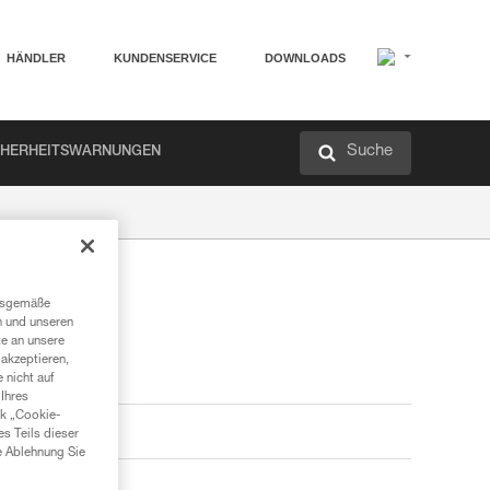
HÄNDLER
KUNDENSERVICE
DOWNLOADS
Suche
CHERHEITSWARNUNGEN
ngsgemäße
n und unseren
te an unsere
akzeptieren,
 nicht auf
Ihres
nk „Cookie-
es Teils dieser
e Ablehnung Sie