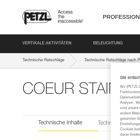
PROFESSION
VERTIKALE AKTIVITÄTEN
BELEUCHTUNG
Technische Ratschläge
Technische Ratschläge nach P
Sie entsc
COEUR STAINLE
Wir (PETZL 
Funktioniere
Datenverkehr
Analyse-, W
sind unsere 
andere Webs
gesamten Sur
Technische Inhalte
Technische Infor
Einstellunge
Cookies kann
daran hinder