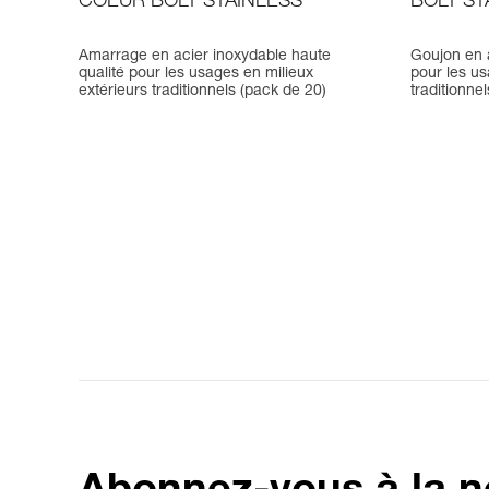
COEUR BOLT STAINLESS
BOLT ST
Amarrage en acier inoxydable haute
Goujon en a
qualité pour les usages en milieux
pour les us
extérieurs traditionnels (pack de 20)
traditionne