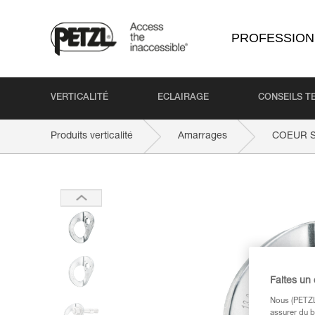
PROFESSION
VERTICALITÉ
ECLAIRAGE
CONSEILS T
Produits verticalité
Amarrages
COEUR S
Faites un
Nous (PETZL 
assurer du b