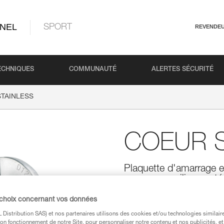
NEL
SPORT
REVENDE
ECHNIQUES
COMMUNAUTÉ
ALERTES SÉCURITÉ
TAINLESS
COEUR S
Plaquette d'amarrage en
usages en milieux extér
Plaquette d'amarrage en acier 
 choix concernant vos données
extérieurs traditionnels. Elle 
Distribution SAS) et nos partenaires utilisons des cookies et/ou technologies similai
on fonctionnement de notre Site, pour personnaliser notre contenu et nos publicités, et