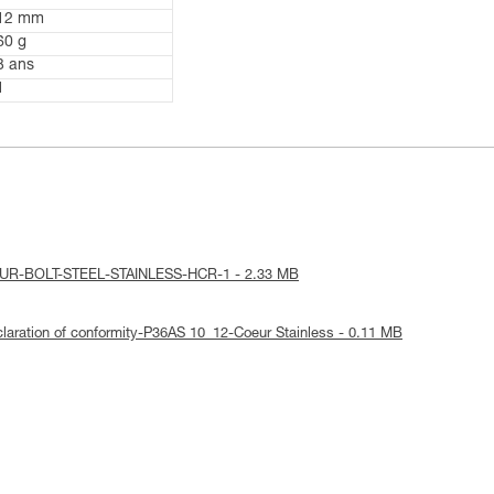
12 mm
60 g
3 ans
1
-COEUR-BOLT-STEEL-STAINLESS-HCR-1 - 2.33 MB
eclaration of conformity-P36AS 10_12-Coeur Stainless - 0.11 MB