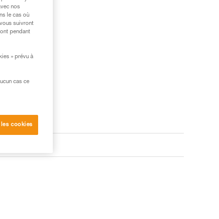
avec nos
ns le cas où
 vous suivront
ront pendant
kies » prévu à
aucun cas ce
 les cookies