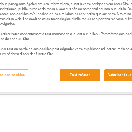
Trouvez un revendeur
. Nous partageons également des informations, quant à votre navigation sur notre Site, 
analytiques, publicitaires et de réseaux sociaux afin de personnaliser nos publicités. Da
eptez, nos cookies et/ou technologies similaires ne sont actifs que sur notre Site et ne
tres sites web. Les cookies et/ou technologies similaires de nos partenaires vous suiv
navigation.
retirer votre consentement à tout moment en cliquant sur le lien « Paramètres des coo
 bas de page du Site.
efuser tout ou partie de ces cookies peut dégrader votre expérience utilisateur, mais en 
s empêchera d’accéder à notre Site.
es des cookies
Tout refuser
Autoriser tous
Autres produits