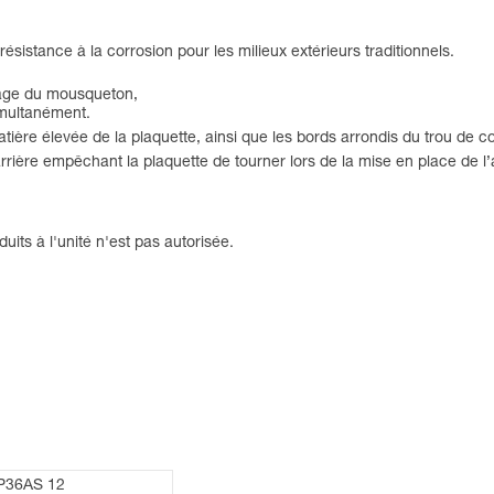
ésistance à la corrosion pour les milieux extérieurs traditionnels.
ppage du mousqueton,
imultanément.
tière élevée de la plaquette, ainsi que les bords arrondis du trou de c
 arrière empêchant la plaquette de tourner lors de la mise en place de l’
uits à l'unité n'est pas autorisée.
P36AS 12