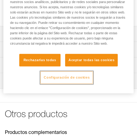
Plaqueta de anclaje de acero inoxidable de alta calidad para
nuestros socios analíticos, publicitarios y de redes sociales para personalizar
nuestros anuncios. Si los acepta, nuestras cookies y/o tecnologías similares
utilización en exteriores tradicionales. Clavijas disponibles en
solo estarán activas en nuestro Sitio web y no le seguirán en otros sitios web.
diámetros de 10 o 12 mm.
Las cookies y/o tecnologías similares de nuestros socios le seguirán a través
de su navegación. Puede retirar su consentimiento en cualquier momento
haciendo clic en el enlace "Configuración de cookies", proporcionado en la
parte inferior de la página del Sitio web. Rechazar todas o parte de estas
Descripción
cookies puede afectar a su experiencia de usuario, pero bajo ninguna
circunstancia tal negativa le impedirá acceder a nuestro Sitio web.
Realizado en acero inoxidable de 316 L que ofrece una
Características técnicas
excelente resistencia a la corrosión para exteriores
tradicionales.
Rechazarlas todas
Aceptar todas las cookies
Materiales: acero inoxidable 316L
Información técnica
Facilidad de mosquetoneo:
Certificaciones: EN 795 A, GB 30862/A
- Orificio de conexión amplio y ergonómico que facilita el
Ficha técnica
Configuración de cookies
mosquetoneo.
Inspección
Características por referencia
Descargar el pdf technical-notice-COEUR-BOLT-STEEL-
- El tamaño del orificio permite instalar dos mosquetones
STAINLESS-HCR-1
Referencia : P36AS 10
simultáneamente.
Declaración de conformidad
Diámetro : 10 mm
Prevención del desgaste de los conectores: el gran grosor
Descargar el pdf Declaration of conformity-P36AS 10_12-
Peso : 65 g
del material de la plaqueta y los bordes redondeados del
Coeur Stainless
Garantía : 3 Años
Otros productos
orificio de conexión, limitan el desgaste de los conectores.
Pack : 1
FAQ
Sistema antirrotación de la plaqueta: relieves en la cara
FAQ
Referencia : P36AS 12
posterior que impiden que la plaqueta gire cuando se
Diámetro : 12 mm
Productos complementarios
instala el anclaje, pero también durante la utilización,
Ver todo el contenido técnico