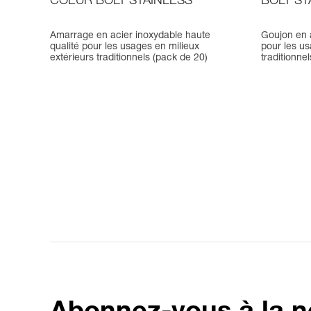
COEUR BOLT STAINLESS
BOLT ST
Amarrage en acier inoxydable haute
Goujon en a
qualité pour les usages en milieux
pour les us
extérieurs traditionnels (pack de 20)
traditionne