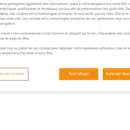
Trouvez un revendeur
. Nous partageons également des informations, quant à votre navigation sur notre Site, 
analytiques, publicitaires et de réseaux sociaux afin de personnaliser nos publicités. Da
eptez, nos cookies et/ou technologies similaires ne sont actifs que sur notre Site et ne
tres sites web. Les cookies et/ou technologies similaires de nos partenaires vous suiv
navigation.
retirer votre consentement à tout moment en cliquant sur le lien « Paramètres des coo
 bas de page du Site.
efuser tout ou partie de ces cookies peut dégrader votre expérience utilisateur, mais en 
s empêchera d’accéder à notre Site.
es des cookies
Tout refuser
Autoriser tous
Autres produits