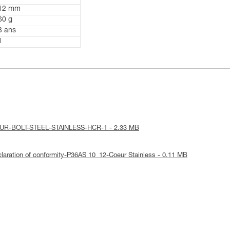
12 mm
60 g
3 ans
1
-COEUR-BOLT-STEEL-STAINLESS-HCR-1 - 2.33 MB
eclaration of conformity-P36AS 10_12-Coeur Stainless - 0.11 MB