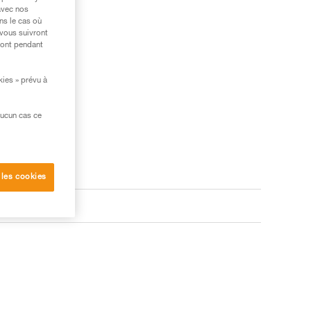
avec nos
ns le cas où
 vous suivront
ront pendant
kies » prévu à
aucun cas ce
 les cookies