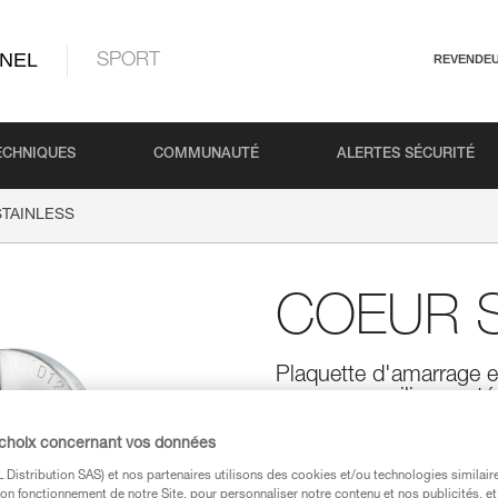
NEL
SPORT
REVENDE
ECHNIQUES
COMMUNAUTÉ
ALERTES SÉCURITÉ
TAINLESS
COEUR S
Plaquette d'amarrage en
usages en milieux extér
Plaquette d'amarrage en acier 
 choix concernant vos données
extérieurs traditionnels. Elle 
Distribution SAS) et nos partenaires utilisons des cookies et/ou technologies similai
on fonctionnement de notre Site, pour personnaliser notre contenu et nos publicités, et