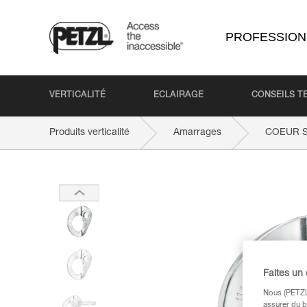
PROFESSION
VERTICALITÉ
ECLAIRAGE
CONSEILS T
Produits verticalité
Amarrages
COEUR S
Faites un
Nous (PETZL 
assurer du b