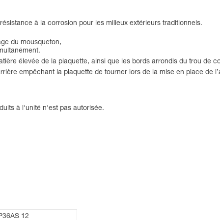
ésistance à la corrosion pour les milieux extérieurs traditionnels.
ppage du mousqueton,
imultanément.
tière élevée de la plaquette, ainsi que les bords arrondis du trou de c
 arrière empêchant la plaquette de tourner lors de la mise en place de l’
uits à l'unité n'est pas autorisée.
P36AS 12