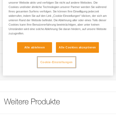
Die RESCUE M-Umlenkrolle gewährleistet einen hohen
unserer Website aktiv und verfolgen Sie nicht auf andere Websites. Die
Wirkungsgrad. Sie ist ideal für Rettungssituationen, zum
Cookies und/oder ähnliche Technologien unserer Partner werden Sie während
Ihres gesamten Surfens verfolgen. Sie können Ihre Einwilligung jederzeit
Heben schwerer Lasten und für den intensiven Gebrauch
widerrufen, indem Sie auf den Link „Cookie-Einstellungen“ klicken, der sich am
geeignet.
unteren Rand der Website befindet. Die Ablehnung aller oder eines Teils dieser
Cookies kann Ihre Benutzererfahrung beeinträchtigen, aber unter keinen
Umständen wird eine solche Ablehnung Sie daran hindern, auf unsere Website
zuzugreifen.
Leistungsverzeichnis
Speziell zum Heben schwerer Lasten und für den
Technische Spezifikationen
Alle ablehnen
Alle Cookies akzeptieren
intensiven Gebrauch konzipiert.
Schnelle und einfache Installation der Umlenkrolle dank
Seil-Kompatibilität: 6 bis 13 mm
Technische Informationen
Cookie-Einstellungen
den beweglichen Seitenteilen.
Durchmesser der Seilscheibe: 38 mm
- Ausgezeichneter Wirkungsgrad dank der Laufrolle mit
Gebrauchsanleitung
Kugellager: ja
großem Durchmesser und gekapseltem Kugellager.
Wartung
Das PDF herunterladen technical-notice-POULIES-2
Wirkungsgrad: 95 %
Es können bis zu zwei Karabiner eingehängt werden.
Konformitätserklärung
Ablauf der PSA-Prüfung
Das PDF herunterladen UE-Declaration-P050BA0X-
Maximale Gebrauchslast: 8 kN
Das PDF herunterladen verif-EPI-poulies-procedure-DE
RESCUE M
Bruchlast: 36 kN
PSA-Prüfbogen
Pflegeempfehlungen für Ihre Ausrüstung
Weitere Produkte
Gewicht: 158 g
Das PDF herunterladen verif-EPI-poulies-suivi-DE
Das PDF herunterladen Maintenance tips
Zertifizierung(en): CE EN 12278, UIAA, NFPA General Use,
Häufige Fragen
XF 494 General