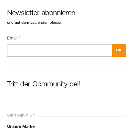
Häufige Fragen
Material: Aluminium, Edelstahl
Newsletter abonnieren
See all technical content
Zugrundeliegende Spezifikationen
und auf dem Laufenden bleiben
Referenz : P050BA00
Farbe(n) : YELLOW
Garantie : 3 Jahre
Email *
Verpackung : 1
Tritt der Community bei!
WER WIR SIND
Unsere Marke