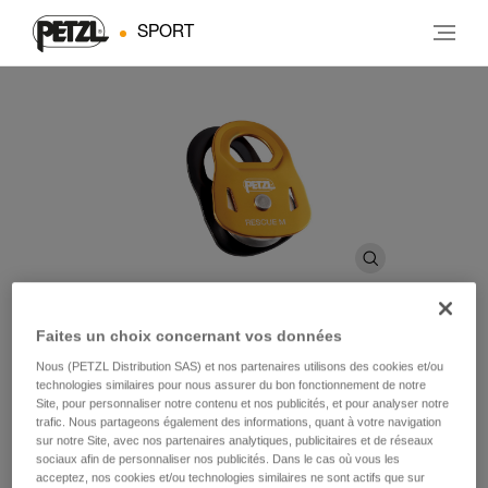
SPORT
Faites un choix concernant vos données
RESCUE M
Nous (PETZL Distribution SAS) et nos partenaires utilisons des cookies et/ou
technologies similaires pour nous assurer du bon fonctionnement de notre
Site, pour personnaliser notre contenu et nos publicités, et pour analyser notre
trafic. Nous partageons également des informations, quant à votre navigation
Poulie haute résistance à très haut rendement
sur notre Site, avec nos partenaires analytiques, publicitaires et de réseaux
sociaux afin de personnaliser nos publicités. Dans le cas où vous les
La poulie RESCUE M offre un très haut rendement, elle est
acceptez, nos cookies et/ou technologies similaires ne sont actifs que sur