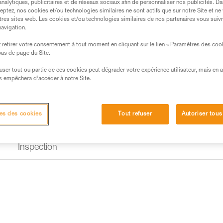
analytiques, publicitaires et de réseaux sociaux afin de personnaliser nos publicités. Da
eptez, nos cookies et/ou technologies similaires ne sont actifs que sur notre Site et ne
tres sites web. Les cookies et/ou technologies similaires de nos partenaires vous suiv
navigation.
retirer votre consentement à tout moment en cliquant sur le lien « Paramètres des coo
 bas de page du Site.
efuser tout ou partie de ces cookies peut dégrader votre expérience utilisateur, mais en 
s empêchera d’accéder à notre Site.
es des cookies
Tout refuser
Autoriser tous
Inspection