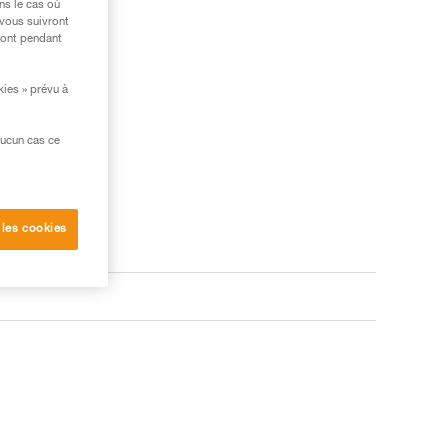
ns le cas où
 vous suivront
ront pendant
kies » prévu à
aucun cas ce
 les cookies