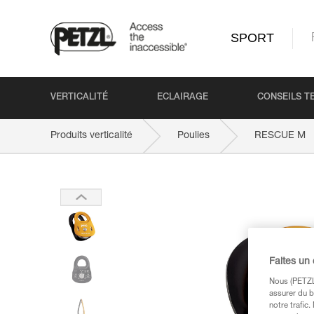
SPORT
VERTICALITÉ
ECLAIRAGE
CONSEILS T
Produits verticalité
Poulies
RESCUE M
Faites un
Nous (PETZL 
assurer du b
notre trafic