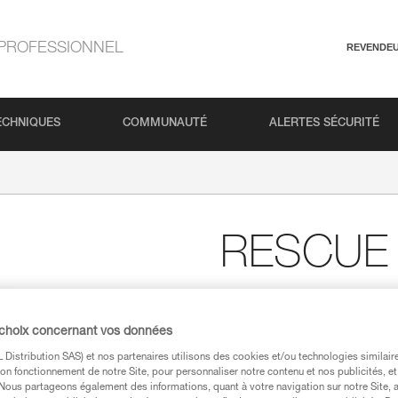
PROFESSIONNEL
REVENDE
ECHNIQUES
COMMUNAUTÉ
ALERTES SÉCURITÉ
RESCUE
Poulie haute résistanc
La poulie RESCUE M offre un trè
 choix concernant vos données
hissage de charges lourdes et l’u
Distribution SAS) et nos partenaires utilisons des cookies et/ou technologies similai
on fonctionnement de notre Site, pour personnaliser notre contenu et nos publicités, et
. Nous partageons également des informations, quant à votre navigation sur notre Site, 
Trouvez un revendeur