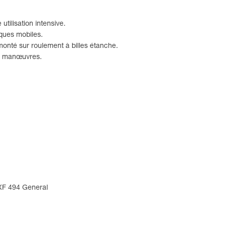
ilisation intensive.
sques mobiles.
onté sur roulement à billes étanche.
es manœuvres.
 XF 494 General