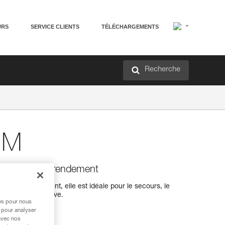
URS
SERVICE CLIENTS
TÉLÉCHARGEMENTS
Recherche
 M
e à très haut rendement
s haut rendement, elle est idéale pour le secours, le
tilisation intensive.
res pour nous
 pour analyser
avec nos