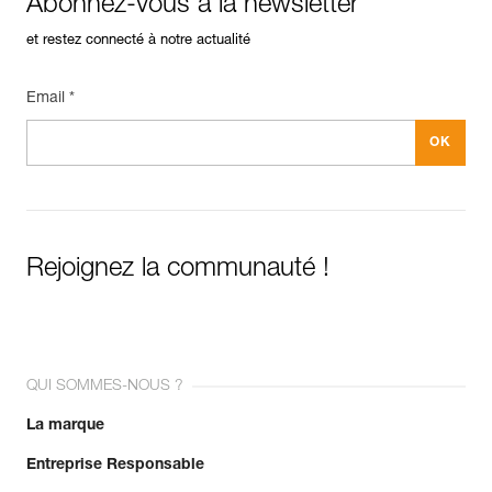
Abonnez-vous à la newsletter
Spécifications référence(s)
et restez connecté à notre actualité
Référence : P050BA00
Couleur(s) : YELLOW
Garantie : 3 ans
Email *
Conditionnement : 1
Rejoignez la communauté !
QUI SOMMES-NOUS ?
La marque
Entreprise Responsable