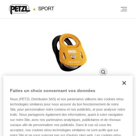
SPORT
Faites un choix concernant vos données
Nous (PETZL Distribution SAS) et nos partenaires utilisons des cookies et/ou
RESCUE M
technologies similaires pour nous assurer du bon fonctionnement de notre
Site, pour personnaliser notre contenu et nos publicités, et pour analyser notre
trafic. Nous partageons également des informations, quant à votre navigation
Poulie haute résistance à très haut rendement
sur notre Site, avec nos partenaires analytiques, publicitaires et de réseaux
sociaux afin de personnaliser nos publicités. Dans le cas où vous les
acceptez, nos cookies et/ou technologies similaires ne sont actifs que sur
La poulie RESCUE M offre un très haut rendement, elle est
notre Site et ne vous suivront pas sur d’autres sites web. Les cookies et/ou