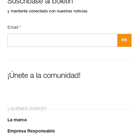
Suscríbase al boletín
Características por referencia
y mantente conectado con nuestras noticias
Referencia : P050BA00
Colores : YELLOW
Garantía : 3 Años
Email *
Pack : 1
¡Únete a la comunidad!
¿QUIÉNES SOMOS?
La marca
Empresa Responsable