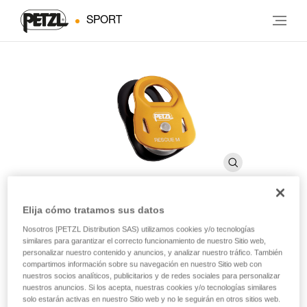
SPORT
Elija cómo tratamos sus datos
RESCUE M
Nosotros [PETZL Distribution SAS) utilizamos cookies y/o tecnologías
similares para garantizar el correcto funcionamiento de nuestro Sitio web,
personalizar nuestro contenido y anuncios, y analizar nuestro tráfico. También
compartimos información sobre su navegación en nuestro Sitio web con
Polea de alta resistencia y altísimo rendimiento
nuestros socios analíticos, publicitarios y de redes sociales para personalizar
nuestros anuncios. Si los acepta, nuestras cookies y/o tecnologías similares
La polea RESCUE M, de altísimo rendimiento, es ideal para
solo estarán activas en nuestro Sitio web y no le seguirán en otros sitios web.