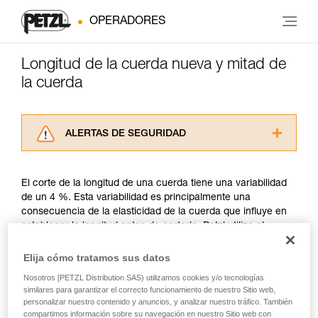
OPERADORES
Longitud de la cuerda nueva y mitad de
la cuerda
ALERTAS DE SEGURIDAD
Lea atentamente las fichas técnicas de los
productos utilizados en este consejo antes de
El corte de la longitud de una cuerda tiene una variabilidad
consultarlo. Usted debe comprender la
de un 4 %. Esta variabilidad es principalmente una
información de la ficha técnica para poder
consecuencia de la elasticidad de la cuerda que influye en
comprender este complemento informativo.
establecer la longitud antes de cortarla. Petzl utiliza el
Dominar estas técnicas requiere una formación
método de medición descrito por la UIAA.
y un entrenamiento específico. Confirme a
Elija cómo tratamos sus datos
través de un profesional su capacidad para
ejecutar estas técnicas, solo y con total
La posición de Petzl es garantizar que sus cuerdas nuevas
Nosotros [PETZL Distribution SAS) utilizamos cookies y/o tecnologías
seguridad, antes de ejecutarlas de forma
similares para garantizar el correcto funcionamiento de nuestro Sitio web,
como mínimo tengan la longitud nominal anunciada. Por
autónoma.
personalizar nuestro contenido y anuncios, y analizar nuestro tráfico. También
ejemplo, una cuerda nueva Petzl de 50 metros podrá medir
compartimos información sobre su navegación en nuestro Sitio web con
Damos ejemplos de técnicas relacionadas con