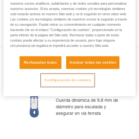
como mínimo 50 metros y como máximo 52 metros. Otro
nuestros socios analíticos, publicitarios y de redes sociales para personalizar
su actividad. Pueden existir otras que no
ejemplo: una cuerda nueva Petzl de 70 metros podrá medir
nuestros anuncios. Si los acepta, nuestras cookies y/o tecnologías similares
describimos aquí.
como mínimo 70 metros y como máximo 73 metros. De igual
solo estarán activas en nuestro Sitio web y no le seguirán en otros sitios web.
modo, para la posición de la mitad de la cuerda puede
Las cookies y/o tecnologías similares de nuestros socios le seguirán a través
de su navegación. Puede retirar su consentimiento en cualquier momento
observar una diferencia de 1,2 m entre las dos puntas de la
haciendo clic en el enlace "Configuración de cookies", proporcionado en la
cuerda.
parte inferior de la página del Sitio web. Rechazar todas o parte de estas
cookies puede afectar a su experiencia de usuario, pero bajo ninguna
circunstancia tal negativa le impedirá acceder a nuestro Sitio web.
Rechazarlas todas
Aceptar todas las cookies
En el artículo
Configuración de cookies
CONTACT® 9.8 mm
Cuerda dinámica de 9,8 mm de
diámetro para escalada y
asegurar en vía ferrata