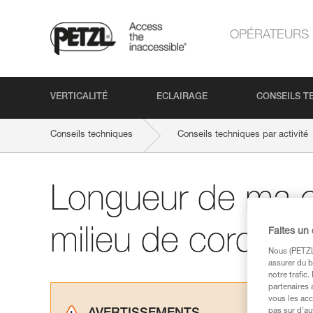
OPÉRATEURS
VERTICALITÉ
ECLAIRAGE
CONSEILS T
Conseils techniques
Conseils techniques par activité
Longueur de ma c
milieu de corde
Faites un
Nous (PETZL 
assurer du b
notre trafic
partenaires 
vous les acc
pas sur d’au