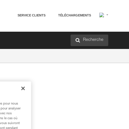
SERVICE CLIENTS
TÉLÉCHARGEMENTS
Recherche
res pour nous
 pour analyser
avec nos
ns le cas où
 vous suivront
ront pendant