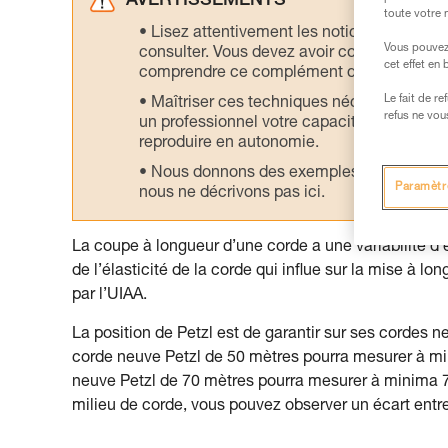
AVERTISSEMENTS
toute votre 
Lisez attentivement les notices technique
Vous pouvez 
consulter. Vous devez avoir compris les in
cet effet en
comprendre ce complément d’informations
Le fait de r
Maîtriser ces techniques nécessite une f
refus ne vou
un professionnel votre capacité à refaire la
reproduire en autonomie.
Nous donnons des exemples de techniques l
Paramètr
nous ne décrivons pas ici.
La coupe à longueur d’une corde a une variabilité d
de l’élasticité de la corde qui influe sur la mise à l
par l’UIAA.
La position de Petzl est de garantir sur ses cordes
corde neuve Petzl de 50 mètres pourra mesurer à m
neuve Petzl de 70 mètres pourra mesurer à minima 
milieu de corde, vous pouvez observer un écart entre