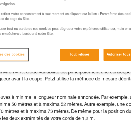
navigation.
s des produits utilisés dans ce conseil avant de le
retirer votre consentement à tout moment en cliquant sur le lien « Paramètres des coo
formations de la notice technique pour pouvoir
 bas de page du Site.
.
efuser tout ou partie de ces cookies peut dégrader votre expérience utilisateur, mais en 
ormation et un entraînement spécifique. Validez avec
s empêchera d’accéder à notre Site.
 manipulation, seul, en toute sécurité, avant de la
iées à votre activité. Il peut en exister d’autres que
es des cookies
Tout refuser
Autoriser tous
’environ 4 %. Cette variabilité est principalement une conséqu
ongueur avant la coupe. Petzl utilise la méthode de mesure décri
 neuves à minima la longueur nominale annoncée. Par exemple,
inima 50 mètres et à maxima 52 mètres. Autre exemple, une c
70 mètres et à maxima 73 mètres. De même pour la position d
 les deux extrémités de votre corde de 1,2 m.