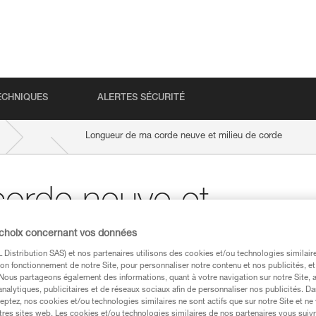
ECHNIQUES
ALERTES SÉCURITÉ
Longueur de ma corde neuve et milieu de corde
orde neuve et
 choix concernant vos données
Distribution SAS) et nos partenaires utilisons des cookies et/ou technologies similai
on fonctionnement de notre Site, pour personnaliser notre contenu et nos publicités, et
. Nous partageons également des informations, quant à votre navigation sur notre Site, 
analytiques, publicitaires et de réseaux sociaux afin de personnaliser nos publicités. Da
eptez, nos cookies et/ou technologies similaires ne sont actifs que sur notre Site et ne
tres sites web. Les cookies et/ou technologies similaires de nos partenaires vous suiv