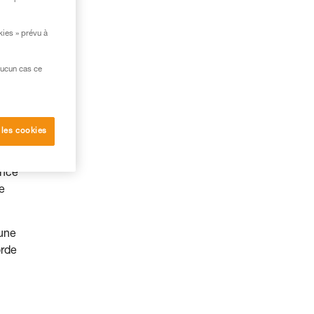
kies » prévu à
aucun cas ce
 les cookies
ence
te
 une
orde
u