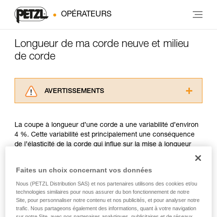
OPÉRATEURS
Longueur de ma corde neuve et milieu
de corde
AVERTISSEMENTS
Lisez attentivement les notices techniques des
produits utilisés dans ce conseil avant de le
La coupe à longueur d’une corde a une variabilité d’environ
consulter. Vous devez avoir compris les
4 %. Cette variabilité est principalement une conséquence
informations de la notice technique pour
de l’élasticité de la corde qui influe sur la mise à longueur
pouvoir comprendre ce complément
avant la coupe. Petzl utilise la méthode de mesure décrite
d’informations.
par l’UIAA.
Maîtriser ces techniques nécessite une
Faites un choix concernant vos données
formation et un entraînement spécifique. Validez
Nous (PETZL Distribution SAS) et nos partenaires utilisons des cookies et/ou
avec un professionnel votre capacité à refaire
La position de Petzl est de garantir sur ses cordes neuves à
technologies similaires pour nous assurer du bon fonctionnement de notre
la manipulation, seul, en toute sécurité, avant
minima la longueur nominale annoncée. Par exemple, une
Site, pour personnaliser notre contenu et nos publicités, et pour analyser notre
de la reproduire en autonomie.
corde neuve Petzl de 50 mètres pourra mesurer à minima 50
trafic. Nous partageons également des informations, quant à votre navigation
Nous donnons des exemples de techniques
sur notre Site, avec nos partenaires analytiques, publicitaires et de réseaux