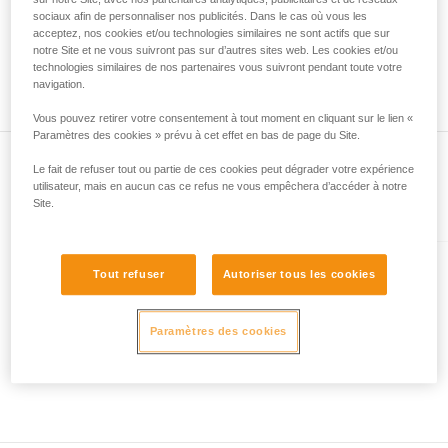
mètres et à maxima 52 mètres. Autre exemple, une corde
liées à votre activité. Il peut en exister d’autres
sociaux afin de personnaliser nos publicités. Dans le cas où vous les
neuve Petzl de 70 mètres pourra mesurer à minima 70
acceptez, nos cookies et/ou technologies similaires ne sont actifs que sur
que nous ne décrivons pas ici.
mètres et à maxima 73 mètres. De même pour la position du
notre Site et ne vous suivront pas sur d’autres sites web. Les cookies et/ou
milieu de corde, vous pouvez observer un écart entre les
technologies similaires de nos partenaires vous suivront pendant toute votre
deux extrémités de votre corde de 1,2 m.
navigation.
Vous pouvez retirer votre consentement à tout moment en cliquant sur le lien «
Paramètres des cookies » prévu à cet effet en bas de page du Site.
Le fait de refuser tout ou partie de ces cookies peut dégrader votre expérience
utilisateur, mais en aucun cas ce refus ne vous empêchera d’accéder à notre
Site.
Présent dans l'article
CONTACT® 9.8 mm
Tout refuser
Autoriser tous les cookies
Corde dynamique de 9,8 mm de
diamètre pour l'escalade et
Paramètres des cookies
l'assurage en via ferrata