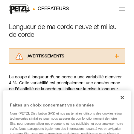
OPÉRATEURS
Longueur de ma corde neuve et milieu
de corde
AVERTISSEMENTS
Lisez attentivement les notices techniques des
produits utilisés dans ce conseil avant de le
La coupe à longueur d’une corde a une variabilité d’environ
consulter. Vous devez avoir compris les
4 %. Cette variabilité est principalement une conséquence
informations de la notice technique pour
de l’élasticité de la corde qui influe sur la mise à longueur
pouvoir comprendre ce complément
avant la coupe. Petzl utilise la méthode de mesure décrite
d’informations.
par l’UIAA.
Maîtriser ces techniques nécessite une
Faites un choix concernant vos données
formation et un entraînement spécifique. Validez
Nous (PETZL Distribution SAS) et nos partenaires utilisons des cookies et/ou
avec un professionnel votre capacité à refaire
La position de Petzl est de garantir sur ses cordes neuves à
technologies similaires pour nous assurer du bon fonctionnement de notre
la manipulation, seul, en toute sécurité, avant
minima la longueur nominale annoncée. Par exemple, une
Site, pour personnaliser notre contenu et nos publicités, et pour analyser notre
de la reproduire en autonomie.
corde neuve Petzl de 50 mètres pourra mesurer à minima 50
trafic. Nous partageons également des informations, quant à votre navigation
Nous donnons des exemples de techniques
sur notre Site, avec nos partenaires analytiques, publicitaires et de réseaux