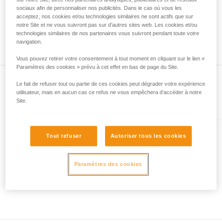
mètres et à maxima 52 mètres. Autre exemple, une corde
liées à votre activité. Il peut en exister d’autres
sociaux afin de personnaliser nos publicités. Dans le cas où vous les
neuve Petzl de 70 mètres pourra mesurer à minima 70
acceptez, nos cookies et/ou technologies similaires ne sont actifs que sur
que nous ne décrivons pas ici.
mètres et à maxima 73 mètres. De même pour la position du
notre Site et ne vous suivront pas sur d’autres sites web. Les cookies et/ou
milieu de corde, vous pouvez observer un écart entre les
technologies similaires de nos partenaires vous suivront pendant toute votre
deux extrémités de votre corde de 1,2 m.
navigation.
Vous pouvez retirer votre consentement à tout moment en cliquant sur le lien «
Paramètres des cookies » prévu à cet effet en bas de page du Site.
Le fait de refuser tout ou partie de ces cookies peut dégrader votre expérience
utilisateur, mais en aucun cas ce refus ne vous empêchera d’accéder à notre
Site.
Présent dans l'article
CONTACT® 9.8 mm
Tout refuser
Autoriser tous les cookies
Corde dynamique de 9,8 mm de
diamètre pour l'escalade et
Paramètres des cookies
l'assurage en via ferrata