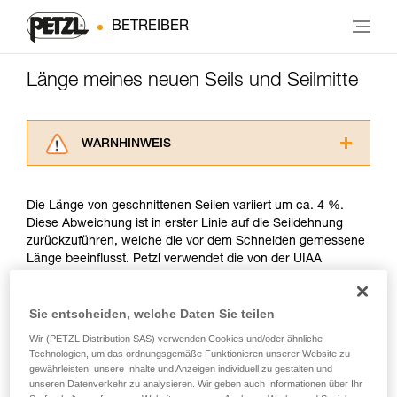
BETREIBER
Länge meines neuen Seils und Seilmitte
WARNHINWEIS
Lesen Sie die Gebrauchsanweisungen der
Produkte, um die es in diesem Tech Tipp geht,
Die Länge von geschnittenen Seilen variiert um ca. 4 %.
aufmerksam durch, bevor Sie diesen zu Rate
Diese Abweichung ist in erster Linie auf die Seildehnung
ziehen. Um diese Zusatzinformationen
zurückzuführen, welche die vor dem Schneiden gemessene
verstehen zu können, müssen Sie zuerst die in
Länge beeinflusst. Petzl verwendet die von der UIAA
der Gebrauchsanweisung enthaltenen
beschriebene Messmethode.
Informationen richtig verstanden haben.
Die Beherrschung dieser Techniken setzt eine
Sie entscheiden, welche Daten Sie teilen
entsprechende Ausbildung und ein spezielles
Petzl garantiert bei neuen Seilen mindestens die
Training voraus. Prüfen Sie zusammen mit
Wir (PETZL Distribution SAS) verwenden Cookies und/oder ähnliche
angegebene Länge. So beträgt beispielsweise die Länge
einem Profi, ob Sie in der Lage sind, den
Technologien, um das ordnungsgemäße Funktionieren unserer Website zu
eines neuen Petzl-Seils von 50 Metern mindestens 50 und
gewährleisten, unsere Inhalte und Anzeigen individuell zu gestalten und
Vorgang alleine sicher zu wiederholen, bevor
höchstens 52 Meter. Ein anderes Beispiel, ein neues Petzl-
unseren Datenverkehr zu analysieren. Wir geben auch Informationen über Ihr
Sie ihn eigenständig durchführen.
Seil von 70 Meter Länge ist mindestens 70 Meter und