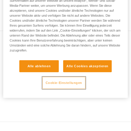
Surfverhalten auf unserer Website an unsere Analyse-, Werbe- und Social-
Wir geben Beispiele für die mit Ihrer Aktivität
höchstens 73 Meter lang. Desgleichen können Sie bei der
Media-Partner weiter, um unsere Werbung anzupassen. Wenn Sie diese
verbundenen Techniken. Möglicherweise gibt es
Seilmittenmarkierung eine Abweichung von 1,2 m zwischen
akzeptieren, sind unsere Cookies und/oder ähnliche Technologien nur auf
noch andere Techniken, die hier nicht
unserer Website aktiv und verfolgen Sie nicht auf andere Websites. Die
den beiden Enden Ihres Seils feststellen.
Cookies und/oder ähnliche Technologien unserer Partner werden Sie während
beschrieben werden.
Ihres gesamten Surfens verfolgen. Sie können Ihre Einwilligung jederzeit
widerrufen, indem Sie auf den Link „Cookie-Einstellungen“ klicken, der sich am
unteren Rand der Website befindet. Die Ablehnung aller oder eines Teils dieser
Cookies kann Ihre Benutzererfahrung beeinträchtigen, aber unter keinen
Umständen wird eine solche Ablehnung Sie daran hindern, auf unsere Website
zuzugreifen.
Im Artikel erklärt
Alle ablehnen
Alle Cookies akzeptieren
CONTACT® 9.8 mm
Dynamikseil von 9,8 mm
Cookie-Einstellungen
Durchmesser zum Klettern und
Sichern im Klettersteig