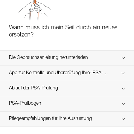
Wann muss ich mein Seil durch ein neues
ersetzen?
Die Gebrauchsanleitung herunterladen
Technical Notice
App zur Kontrolle und Überprüfung Ihrer PSA-
Entdecken Sie ePPEcentre
Bestände
Ablauf der PSA-Prüfung
verif-EPI-cordes-procedure-DE
PSA-Prüfbogen
verif-EPI-cordes-suivi-DE
Pflegeempfehlungen für Ihre Ausrüstung
entretien-cordes_DE