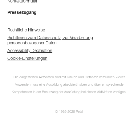
Kontaktformular
Pressezugang
Rechtliche Hinweise
Richtlinien zum Datenschutz, zur Verarbeitung
personenbezogener Daten
Accessibility Declaration
Cookie-Einstellungen
Die dargestellten Aktivitäten sind mit Risiken und Gefahren verbunden. Jeder
Anwender muss eine Ausbildung absolviert haben und über entsprechende
Kompetenzen in der Benutzung der Ausrüstung bei diesen Aktivitäten verfügen.
© 1995-2026 Petzl