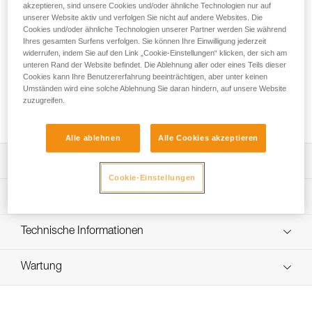
Mit einem Durchmesser von 9,8 mm ist das Dynamikseil
akzeptieren, sind unsere Cookies und/oder ähnliche Technologien nur auf
CONTACT 9.8 mm zum Klettern und Sichern im Klettersteig
unserer Website aktiv und verfolgen Sie nicht auf andere Websites. Die
Cookies und/oder ähnliche Technologien unserer Partner werden Sie während
gemacht. Durch den ausgezeichneten Kompromiss
Ihres gesamten Surfens verfolgen. Sie können Ihre Einwilligung jederzeit
zwischen Gewichtseinsparung und Strapazierfähigkeit lässt
widerrufen, indem Sie auf den Link „Cookie-Einstellungen“ klicken, der sich am
sich das Seil besonders vielseitig einsetzen. Es ist
unteren Rand der Website befindet. Die Ablehnung aller oder eines Teils dieser
ausgesprochen griffig, lässt sich gut handhaben und
Cookies kann Ihre Benutzererfahrung beeinträchtigen, aber unter keinen
erleichtert somit die Verwendung von Sicherungsgeräten.
Umständen wird eine solche Ablehnung Sie daran hindern, auf unsere Website
zuzugreifen.
Der dicke Mantel trägt ebenfalls zur hervorragenden
Abriebfestigkeit des Seils bei.
Alle ablehnen
Alle Cookies akzeptieren
Leistungsverzeichnis
Cookie-Einstellungen
Zum Klettern und Sichern im Klettersteig konzipiert.
Technische Spezifikationen
Komfort:
- Das geschmeidige Seil lässt sich in Sicherungsgeräten
Durchmesser: 9,8 mm
Technische Informationen
leicht ausgeben.
Material: Polyamid
- EverFlex-Behandlung: Veredelung und
Gebrauchsanleitung
Zertifizierung(en): CE EN 892, UIAA
Flechttechnologie, die das Seil einheitlicher machen. Das
Wartung
Das PDF herunterladen technical-notice-CORDES-
Seil liegt gut in der Hand und gewährleistet eine dauerhaft
DYNAMIQUES-1
Fangstoß: 8,4 kN
Ablauf der PSA-Prüfung
gute Handhabung.
Konformitätserklärung
Stürze mit Sturzfaktor 1,77: 7
Das PDF herunterladen verif-EPI-cordes-procedure-DE
- ClimbReady-Technologie: Durch die Spezialwicklung ist