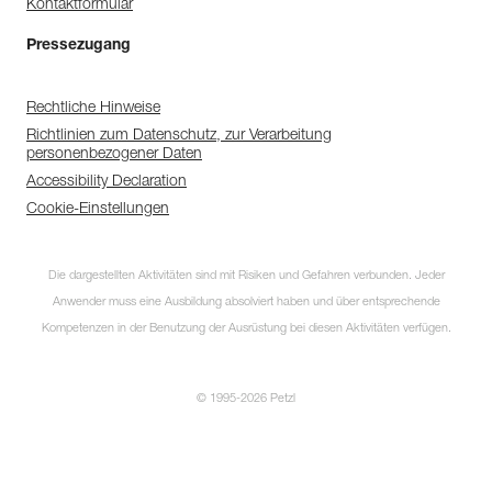
Kontaktformular
Pressezugang
Rechtliche Hinweise
Richtlinien zum Datenschutz, zur Verarbeitung
personenbezogener Daten
Accessibility Declaration
Cookie-Einstellungen
Die dargestellten Aktivitäten sind mit Risiken und Gefahren verbunden. Jeder
Anwender muss eine Ausbildung absolviert haben und über entsprechende
Kompetenzen in der Benutzung der Ausrüstung bei diesen Aktivitäten verfügen.
© 1995-2026 Petzl