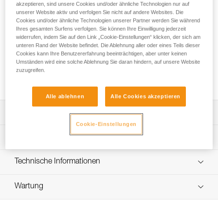
Mit einem Durchmesser von 9,8 mm ist das Dynamikseil
akzeptieren, sind unsere Cookies und/oder ähnliche Technologien nur auf
CONTACT 9.8 mm zum Klettern und Sichern im Klettersteig
unserer Website aktiv und verfolgen Sie nicht auf andere Websites. Die
Cookies und/oder ähnliche Technologien unserer Partner werden Sie während
gemacht. Durch den ausgezeichneten Kompromiss
Ihres gesamten Surfens verfolgen. Sie können Ihre Einwilligung jederzeit
zwischen Gewichtseinsparung und Strapazierfähigkeit lässt
widerrufen, indem Sie auf den Link „Cookie-Einstellungen“ klicken, der sich am
sich das Seil besonders vielseitig einsetzen. Es ist
unteren Rand der Website befindet. Die Ablehnung aller oder eines Teils dieser
ausgesprochen griffig, lässt sich gut handhaben und
Cookies kann Ihre Benutzererfahrung beeinträchtigen, aber unter keinen
erleichtert somit die Verwendung von Sicherungsgeräten.
Umständen wird eine solche Ablehnung Sie daran hindern, auf unsere Website
zuzugreifen.
Der dicke Mantel trägt ebenfalls zur hervorragenden
Abriebfestigkeit des Seils bei.
Alle ablehnen
Alle Cookies akzeptieren
Leistungsverzeichnis
Cookie-Einstellungen
Zum Klettern und Sichern im Klettersteig konzipiert.
Technische Spezifikationen
Komfort:
- Das geschmeidige Seil lässt sich in Sicherungsgeräten
Durchmesser: 9,8 mm
Technische Informationen
leicht ausgeben.
Material: Polyamid
- EverFlex-Behandlung: Veredelung und
Gebrauchsanleitung
Zertifizierung(en): CE EN 892, UIAA
Flechttechnologie, die das Seil einheitlicher machen. Das
Wartung
Das PDF herunterladen technical-notice-CORDES-
Seil liegt gut in der Hand und gewährleistet eine dauerhaft
DYNAMIQUES-1
Fangstoß: 8,4 kN
Ablauf der PSA-Prüfung
gute Handhabung.
Konformitätserklärung
Stürze mit Sturzfaktor 1,77: 7
Das PDF herunterladen verif-EPI-cordes-procedure-DE
- ClimbReady-Technologie: Durch die Spezialwicklung ist