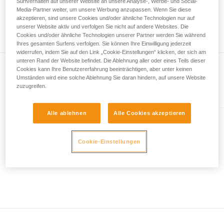
Surfverhalten auf unserer Website an unsere Analyse-, Werbe- und Social-
Wir geben Beispiele für die mit Ihrer Aktivität
höchstens 73 Meter lang. Desgleichen können Sie bei der
Media-Partner weiter, um unsere Werbung anzupassen. Wenn Sie diese
verbundenen Techniken. Möglicherweise gibt es
Seilmittenmarkierung eine Abweichung von 1,2 m zwischen
akzeptieren, sind unsere Cookies und/oder ähnliche Technologien nur auf
noch andere Techniken, die hier nicht
unserer Website aktiv und verfolgen Sie nicht auf andere Websites. Die
den beiden Enden Ihres Seils feststellen.
Cookies und/oder ähnliche Technologien unserer Partner werden Sie während
beschrieben werden.
Ihres gesamten Surfens verfolgen. Sie können Ihre Einwilligung jederzeit
widerrufen, indem Sie auf den Link „Cookie-Einstellungen“ klicken, der sich am
unteren Rand der Website befindet. Die Ablehnung aller oder eines Teils dieser
Cookies kann Ihre Benutzererfahrung beeinträchtigen, aber unter keinen
Umständen wird eine solche Ablehnung Sie daran hindern, auf unsere Website
zuzugreifen.
Im Artikel erklärt
Alle ablehnen
Alle Cookies akzeptieren
CONTACT® 9.8 mm
Dynamikseil von 9,8 mm
Cookie-Einstellungen
Durchmesser zum Klettern und
Sichern im Klettersteig