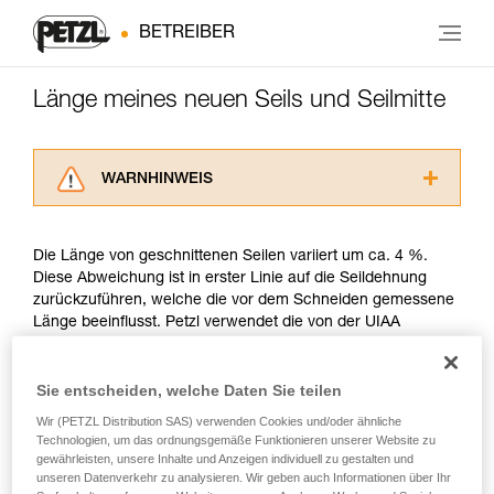
BETREIBER
Länge meines neuen Seils und Seilmitte
WARNHINWEIS
Lesen Sie die Gebrauchsanweisungen der
Produkte, um die es in diesem Tech Tipp geht,
Die Länge von geschnittenen Seilen variiert um ca. 4 %.
aufmerksam durch, bevor Sie diesen zu Rate
Diese Abweichung ist in erster Linie auf die Seildehnung
ziehen. Um diese Zusatzinformationen
zurückzuführen, welche die vor dem Schneiden gemessene
verstehen zu können, müssen Sie zuerst die in
Länge beeinflusst. Petzl verwendet die von der UIAA
der Gebrauchsanweisung enthaltenen
beschriebene Messmethode.
Informationen richtig verstanden haben.
Die Beherrschung dieser Techniken setzt eine
Sie entscheiden, welche Daten Sie teilen
entsprechende Ausbildung und ein spezielles
Petzl garantiert bei neuen Seilen mindestens die
Training voraus. Prüfen Sie zusammen mit
Wir (PETZL Distribution SAS) verwenden Cookies und/oder ähnliche
angegebene Länge. So beträgt beispielsweise die Länge
einem Profi, ob Sie in der Lage sind, den
Technologien, um das ordnungsgemäße Funktionieren unserer Website zu
eines neuen Petzl-Seils von 50 Metern mindestens 50 und
gewährleisten, unsere Inhalte und Anzeigen individuell zu gestalten und
Vorgang alleine sicher zu wiederholen, bevor
höchstens 52 Meter. Ein anderes Beispiel, ein neues Petzl-
unseren Datenverkehr zu analysieren. Wir geben auch Informationen über Ihr
Sie ihn eigenständig durchführen.
Seil von 70 Meter Länge ist mindestens 70 Meter und