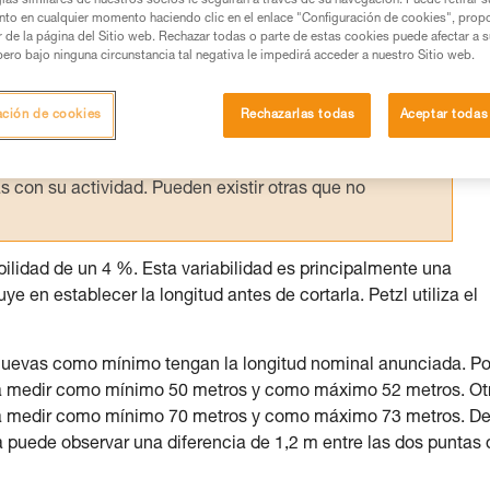
ías similares de nuestros socios le seguirán a través de su navegación. Puede retirar s
nto en cualquier momento haciendo clic en el enlace "Configuración de cookies", prop
os productos utilizados en este consejo antes de
or de la página del Sitio web. Rechazar todas o parte de estas cookies puede afectar a 
pero bajo ninguna circunstancia tal negativa le impedirá acceder a nuestro Sitio web.
ormación de la ficha técnica para poder comprender
mación y un entrenamiento específico. Confirme a
ación de cookies
Rechazarlas todas
Aceptar todas
ejecutar estas técnicas, solo y con total seguridad,
con su actividad. Pueden existir otras que no
abilidad de un 4 %. Esta variabilidad es principalmente una
e en establecer la longitud antes de cortarla. Petzl utiliza el
 nuevas como mínimo tengan la longitud nominal anunciada. Po
rá medir como mínimo 50 metros y como máximo 52 metros. Ot
rá medir como mínimo 70 metros y como máximo 73 metros. D
a puede observar una diferencia de 1,2 m entre las dos puntas 