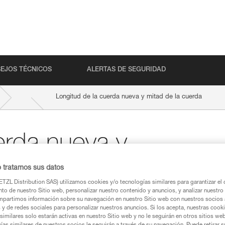
EJOS TÉCNICOS
ALERTAS DE SEGURIDAD
Longitud de la cuerda nueva y mitad de la cuerda
erda nueva y
a
o tratamos sus datos
TZL Distribution SAS) utilizamos cookies y/o tecnologías similares para garantizar el 
to de nuestro Sitio web, personalizar nuestro contenido y anuncios, y analizar nuestro 
partimos información sobre su navegación en nuestro Sitio web con nuestros socios a
s y de redes sociales para personalizar nuestros anuncios. Si los acepta, nuestras cook
similares solo estarán activas en nuestro Sitio web y no le seguirán en otros sitios we