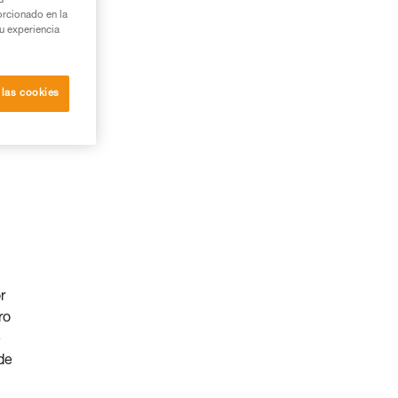
u
orcionado en la
su experiencia
 las cookies
r
ro
e
de