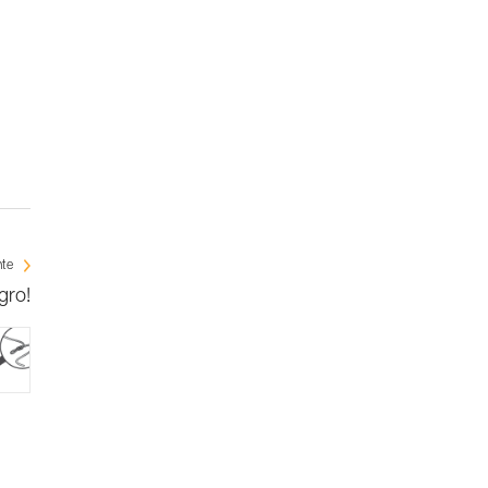
nte
gro!