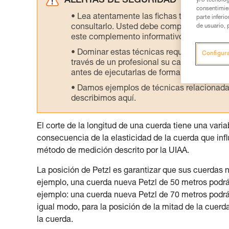
ALERTAS DE SEGURIDAD
y/o tecnolog
consentimie
Lea atentamente las fichas técnicas de l
parte inferi
de usuario, 
consultarlo. Usted debe comprender la inf
este complemento informativo.
Dominar estas técnicas requiere una for
Configur
través de un profesional su capacidad para 
antes de ejecutarlas de forma autónoma.
Damos ejemplos de técnicas relacionadas 
describimos aquí.
El corte de la longitud de una cuerda tiene una vari
consecuencia de la elasticidad de la cuerda que influy
método de medición descrito por la UIAA.
La posición de Petzl es garantizar que sus cuerdas
ejemplo, una cuerda nueva Petzl de 50 metros pod
ejemplo: una cuerda nueva Petzl de 70 metros pod
igual modo, para la posición de la mitad de la cuerd
la cuerda.