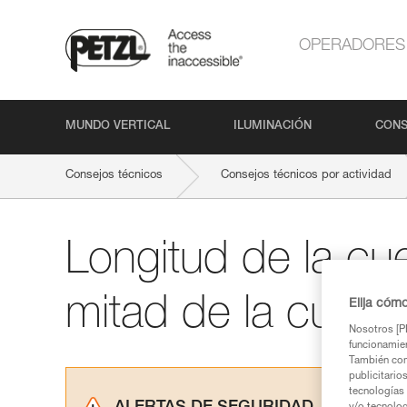
OPERADORES
MUNDO VERTICAL
ILUMINACIÓN
CONS
Consejos técnicos
Consejos técnicos por actividad
Longitud de la cu
mitad de la cuerd
Elija cóm
Nosotros [PE
funcionamien
También com
publicitario
tecnologías 