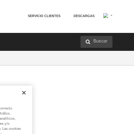
SERVICIO CLIENTES
DESCARGAS
Buscar
correcto
tráfico.
nalíticos,
ies y/o
b. Las cookies