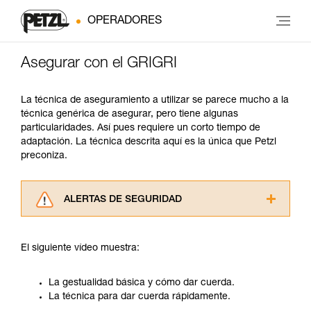
OPERADORES
Asegurar con el GRIGRI
La técnica de aseguramiento a utilizar se parece mucho a la
técnica genérica de asegurar, pero tiene algunas
particularidades. Así pues requiere un corto tiempo de
adaptación. La técnica descrita aquí es la única que Petzl
preconiza.
ALERTAS DE SEGURIDAD
Lea atentamente las fichas técnicas de los
productos utilizados en este consejo antes de
El siguiente vídeo muestra:
consultarlo. Usted debe comprender la
información de la ficha técnica para poder
comprender este complemento informativo.
La gestualidad básica y cómo dar cuerda.
Dominar estas técnicas requiere una formación
La técnica para dar cuerda rápidamente.
y un entrenamiento específico. Confirme a