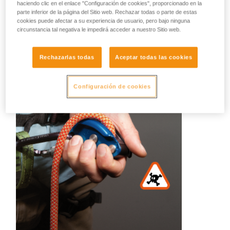
haciendo clic en el enlace "Configuración de cookies", proporcionado en la
parte inferior de la página del Sitio web. Rechazar todas o parte de estas
Es difícil hacer una lista exhaustiva de todas las acciones
cookies puede afectar a su experiencia de usuario, pero bajo ninguna
incorrectas. Veamos algunos ejemplos:
circunstancia tal negativa le impedirá acceder a nuestro Sitio web.
Rechazarlas todas
Aceptar todas las cookies
Configuración de cookies