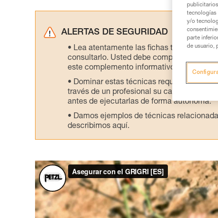
publicitario
tecnologías 
y/o tecnolog
consentimie
ALERTAS DE SEGURIDAD
parte inferi
de usuario, 
Lea atentamente las fichas técnicas de l
consultarlo. Usted debe comprender la inf
este complemento informativo.
Configur
Dominar estas técnicas requiere una for
través de un profesional su capacidad para 
antes de ejecutarlas de forma autónoma.
Damos ejemplos de técnicas relacionadas 
describimos aquí.