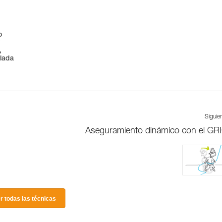
o
y
,
alada
Siguie
Aseguramiento dinámico con el GR
r todas las técnicas