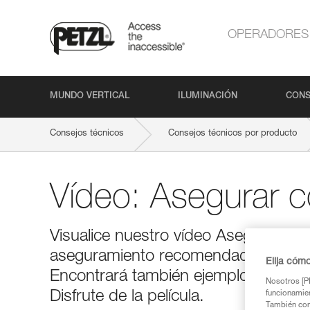
OPERADORES
MUNDO VERTICAL
ILUMINACIÓN
CONS
Consejos técnicos
Consejos técnicos por producto
Vídeo: Asegurar 
Visualice nuestro vídeo Asegurar co
aseguramiento recomendada por Petz
Elija cóm
Encontrará también ejemplos de err
Nosotros [PE
Disfrute de la película.
funcionamien
También com