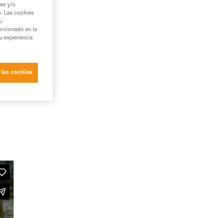
ies y/o
b. Las cookies
u
orcionado en la
su experiencia
 las cookies