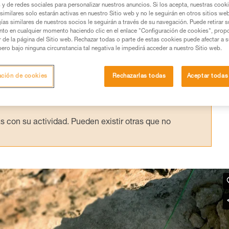
s y de redes sociales para personalizar nuestros anuncios. Si los acepta, nuestras cook
similares solo estarán activas en nuestro Sitio web y no le seguirán en otros sitios we
ías similares de nuestros socios le seguirán a través de su navegación. Puede retirar s
nto en cualquier momento haciendo clic en el enlace "Configuración de cookies", prop
or de la página del Sitio web. Rechazar todas o parte de estas cookies puede afectar a 
pero bajo ninguna circunstancia tal negativa le impedirá acceder a nuestro Sitio web.
os productos utilizados en este consejo antes de
ormación de la ficha técnica para poder comprender
ación de cookies
Rechazarlas todas
Aceptar todas
mación y un entrenamiento específico. Confirme a
ejecutar estas técnicas, solo y con total seguridad,
con su actividad. Pueden existir otras que no