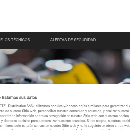
EJOS TÉCNICOS
ALERTAS DE SEGURIDAD
etzl
o tratamos sus datos
TZL Distribution SAS) utilizamos cookies y/o tecnologías similares para garantizar el 
to de nuestro Sitio web, personalizar nuestro contenido y anuncios, y analizar nuestro 
partimos información sobre su navegación en nuestro Sitio web con nuestros socios a
iento de sus
s y de redes sociales para personalizar nuestros anuncios. Si los acepta, nuestras cook
similares solo estarán activas en nuestro Sitio web y no le seguirán en otros sitios we