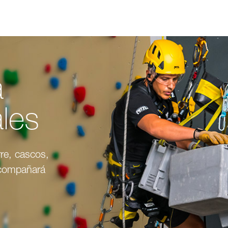
a
ales
re, cascos,
acompañará