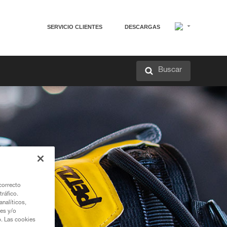
SERVICIO CLIENTES
DESCARGAS
Buscar
correcto
tráfico.
nalíticos,
ies y/o
b. Las cookies