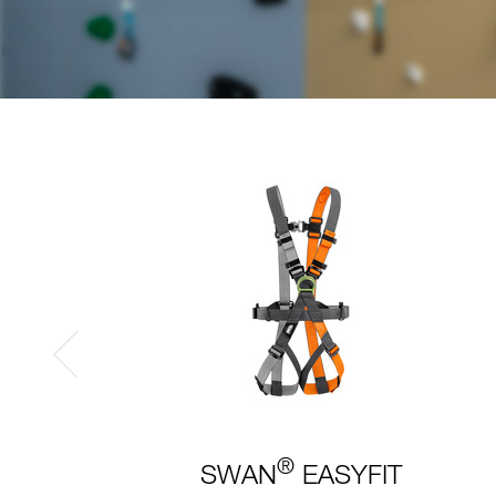
®
SWAN
EASYFIT