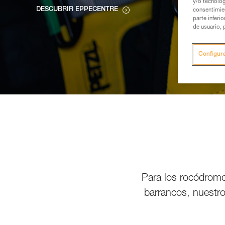
y/o tecnolog
DESCUBRIR EPPECENTRE
consentimie
parte inferi
de usuario, 
Configur
Para los rocódromos
barrancos, nuestro