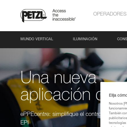
OPERADORES
MUNDO VERTICAL
ILUMINACIÓN
CONS
Una nueva
aplicación de P
Elija cóm
Nosotros [PE
funcionamien
También com
ePPEcentre: simplifique el control y seguim
publicitario
EPI
tecnologías 