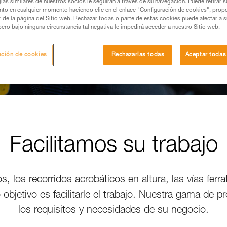
ías similares de nuestros socios le seguirán a través de su navegación. Puede retirar s
nto en cualquier momento haciendo clic en el enlace "Configuración de cookies", prop
or de la página del Sitio web. Rechazar todas o parte de estas cookies puede afectar a 
pero bajo ninguna circunstancia tal negativa le impedirá acceder a nuestro Sitio web.
ación de cookies
Rechazarlas todas
Aceptar todas
Facilitamos su trabajo
, los recorridos acrobáticos en altura, las vías ferr
 objetivo es facilitarle el trabajo. Nuestra gama de 
los requisitos y necesidades de su negocio.