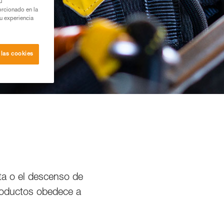
u
orcionado en la
su experiencia
 las cookies
ata o el descenso de
productos obedece a