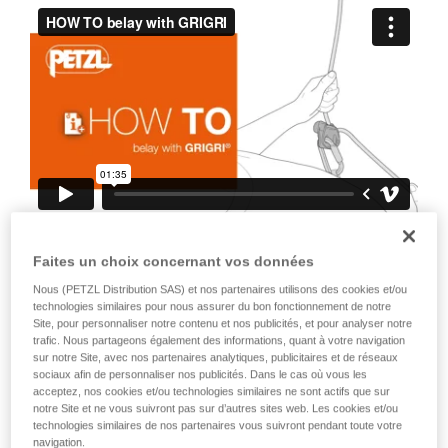
avec un professionnel votre capacité à refaire
la manipulation, seul, en toute sécurité, avant
de la reproduire en autonomie.
Nous donnons des exemples de techniques
liées à votre activité. Il peut en exister d’autres
que nous ne décrivons pas ici.
Il est aussi important d’insister sur le fait
Faites un choix concernant vos données
que tout blocage de l’appareil, ou de la
Nous (PETZL Distribution SAS) et nos partenaires utilisons des cookies et/ou
came, annule le blocage de la corde.
technologies similaires pour nous assurer du bon fonctionnement de notre
Site, pour personnaliser notre contenu et nos publicités, et pour analyser notre
C’est pourquoi il est impératif de ne pas
trafic. Nous partageons également des informations, quant à votre navigation
tenir l’appareil à pleine main, de ne pas
sur notre Site, avec nos partenaires analytiques, publicitaires et de réseaux
sociaux afin de personnaliser nos publicités. Dans le cas où vous les
garder le pouce en permanence sur la
acceptez, nos cookies et/ou technologies similaires ne sont actifs que sur
came, de ne pas bloquer la came...
notre Site et ne vous suivront pas sur d’autres sites web. Les cookies et/ou
technologies similaires de nos partenaires vous suivront pendant toute votre
navigation.