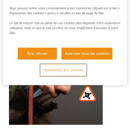
Difficile de faire une liste exhaustive de toutes les mauvaises
Vous pouvez retirer votre consentement à tout moment en cliquant sur le lien «
gestuelles. Voici quelques illustrations :
Paramètres des cookies » prévu à cet effet en bas de page du Site.
Le fait de refuser tout ou partie de ces cookies peut dégrader votre expérience
utilisateur, mais en aucun cas ce refus ne vous empêchera d’accéder à notre
Site.
Tout refuser
Autoriser tous les cookies
Paramètres des cookies