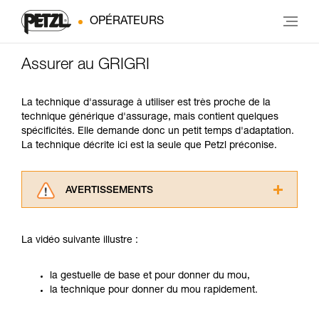
OPÉRATEURS
Assurer au GRIGRI
La technique d'assurage à utiliser est très proche de la
technique générique d'assurage, mais contient quelques
spécificités. Elle demande donc un petit temps d'adaptation.
La technique décrite ici est la seule que Petzl préconise.
AVERTISSEMENTS
Lisez attentivement les notices techniques des
produits utilisés dans ce conseil avant de le
La vidéo suivante illustre :
consulter. Vous devez avoir compris les
informations de la notice technique pour
pouvoir comprendre ce complément
la gestuelle de base et pour donner du mou,
d’informations.
la technique pour donner du mou rapidement.
Maîtriser ces techniques nécessite une
formation et un entraînement spécifique. Validez