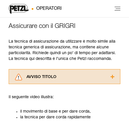
OPERATORI
Assicurare con il GRIGRI
La tecnica di assicurazione da utilizzare è molto simile alla
tecnica generica di assicurazione, ma contiene alcune
particolarità. Richiede quindi un po’ di tempo per adattarsi.
La tecnica qui descritta è l’unica che Petzl raccomanda.
AVVISO TITOLO
Leggere attentamente le istruzioni tecniche dei
prodotti utilizzati in questo consiglio prima di
Il seguente video illustra:
consultarlo. Dovete aver compreso le
informazioni dell’istruzione tecnica per poter
capire queste ulteriori informazioni.
il movimento di base e per dare corda,
La padronanza di queste tecniche richiede una
la tecnica per dare corda rapidamente
formazione ed un addestramento specifico.
Verificate con un professionista la vostra