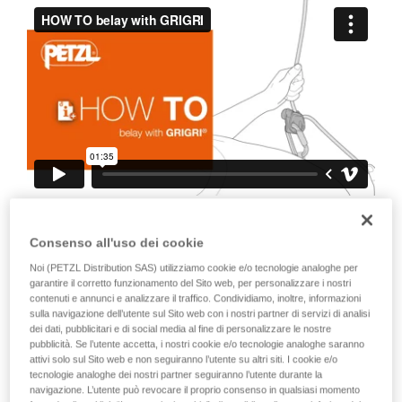
capacità di rifare la manovra, da soli, in piena
sicurezza, prima di riprodurla autonomamente.
Forniamo esempi di tecniche relative alla vostra
attività. Ne possono esistere altre che non
vengono qui descritte.
È anche importante insistere sul fatto
Consenso all'uso dei cookie
che qualsiasi bloccaggio all’apparecchio,
Noi (PETZL Distribution SAS) utilizziamo cookie e/o tecnologie analoghe per
o alla camma, annulla il bloccaggio della
garantire il corretto funzionamento del Sito web, per personalizzare i nostri
corda. Ecco perché è obbligatorio non
contenuti e annunci e analizzare il traffico. Condividiamo, inoltre, informazioni
sulla navigazione dell’utente sul Sito web con i nostri partner di servizi di analisi
tenere l’apparecchio completamente in
dei dati, pubblicitari e di social media al fine di personalizzare le nostre
mano, non tenere il pollice sempre sulla
pubblicità. Se l’utente accetta, i nostri cookie e/o tecnologie analoghe saranno
attivi solo sul Sito web e non seguiranno l’utente su altri siti. I cookie e/o
camma, non bloccare la camma...
tecnologie analoghe dei nostri partner seguiranno l’utente durante la
navigazione. L’utente può revocare il proprio consenso in qualsiasi momento