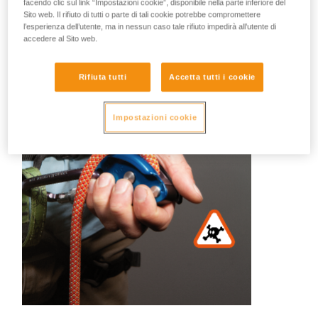
facendo clic sul link “Impostazioni cookie”, disponibile nella parte inferiore del
Difficile fare un elenco esaustivo di tutte le tecniche errate.
Sito web. Il rifiuto di tutti o parte di tali cookie potrebbe compromettere
Ecco alcune illustrazioni:
l’esperienza dell’utente, ma in nessun caso tale rifiuto impedirà all’utente di
accedere al Sito web.
Rifiuta tutti
Accetta tutti i cookie
Impostazioni cookie