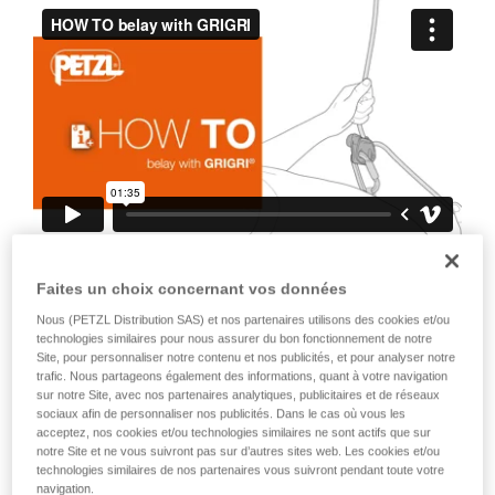
avec un professionnel votre capacité à refaire
la manipulation, seul, en toute sécurité, avant
de la reproduire en autonomie.
Nous donnons des exemples de techniques
liées à votre activité. Il peut en exister d’autres
que nous ne décrivons pas ici.
Il est aussi important d’insister sur le fait
Faites un choix concernant vos données
que tout blocage de l’appareil, ou de la
Nous (PETZL Distribution SAS) et nos partenaires utilisons des cookies et/ou
came, annule le blocage de la corde.
technologies similaires pour nous assurer du bon fonctionnement de notre
Site, pour personnaliser notre contenu et nos publicités, et pour analyser notre
C’est pourquoi il est impératif de ne pas
trafic. Nous partageons également des informations, quant à votre navigation
tenir l’appareil à pleine main, de ne pas
sur notre Site, avec nos partenaires analytiques, publicitaires et de réseaux
sociaux afin de personnaliser nos publicités. Dans le cas où vous les
garder le pouce en permanence sur la
acceptez, nos cookies et/ou technologies similaires ne sont actifs que sur
came, de ne pas bloquer la came...
notre Site et ne vous suivront pas sur d’autres sites web. Les cookies et/ou
technologies similaires de nos partenaires vous suivront pendant toute votre
navigation.