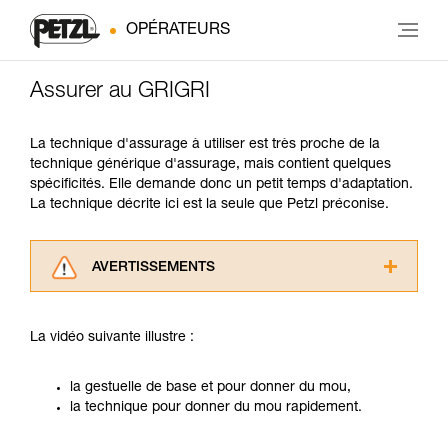
OPÉRATEURS
Assurer au GRIGRI
La technique d'assurage à utiliser est très proche de la
technique générique d'assurage, mais contient quelques
spécificités. Elle demande donc un petit temps d'adaptation.
La technique décrite ici est la seule que Petzl préconise.
AVERTISSEMENTS
Lisez attentivement les notices techniques des
produits utilisés dans ce conseil avant de le
La vidéo suivante illustre :
consulter. Vous devez avoir compris les
informations de la notice technique pour
pouvoir comprendre ce complément
la gestuelle de base et pour donner du mou,
d’informations.
la technique pour donner du mou rapidement.
Maîtriser ces techniques nécessite une
formation et un entraînement spécifique. Validez