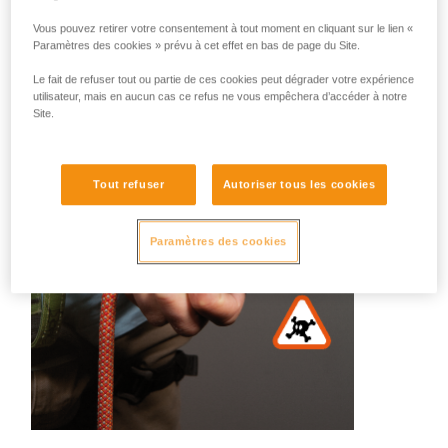
Difficile de faire une liste exhaustive de toutes les mauvaises
Vous pouvez retirer votre consentement à tout moment en cliquant sur le lien «
gestuelles. Voici quelques illustrations :
Paramètres des cookies » prévu à cet effet en bas de page du Site.
Le fait de refuser tout ou partie de ces cookies peut dégrader votre expérience
utilisateur, mais en aucun cas ce refus ne vous empêchera d’accéder à notre
Site.
Tout refuser
Autoriser tous les cookies
Paramètres des cookies