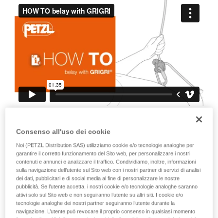
capacità di rifare la manovra, da soli, in piena
sicurezza, prima di riprodurla autonomamente.
Forniamo esempi di tecniche relative alla vostra
attività. Ne possono esistere altre che non
vengono qui descritte.
È anche importante insistere sul fatto
Consenso all'uso dei cookie
che qualsiasi bloccaggio all’apparecchio,
Noi (PETZL Distribution SAS) utilizziamo cookie e/o tecnologie analoghe per
o alla camma, annulla il bloccaggio della
garantire il corretto funzionamento del Sito web, per personalizzare i nostri
corda. Ecco perché è obbligatorio non
contenuti e annunci e analizzare il traffico. Condividiamo, inoltre, informazioni
sulla navigazione dell’utente sul Sito web con i nostri partner di servizi di analisi
tenere l’apparecchio completamente in
dei dati, pubblicitari e di social media al fine di personalizzare le nostre
mano, non tenere il pollice sempre sulla
pubblicità. Se l’utente accetta, i nostri cookie e/o tecnologie analoghe saranno
attivi solo sul Sito web e non seguiranno l’utente su altri siti. I cookie e/o
camma, non bloccare la camma...
tecnologie analoghe dei nostri partner seguiranno l’utente durante la
navigazione. L’utente può revocare il proprio consenso in qualsiasi momento