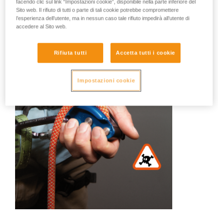
facendo clic sul link “Impostazioni cookie”, disponibile nella parte inferiore del
Difficile fare un elenco esaustivo di tutte le tecniche errate.
Sito web. Il rifiuto di tutti o parte di tali cookie potrebbe compromettere
Ecco alcune illustrazioni:
l’esperienza dell’utente, ma in nessun caso tale rifiuto impedirà all’utente di
accedere al Sito web.
Rifiuta tutti
Accetta tutti i cookie
Impostazioni cookie