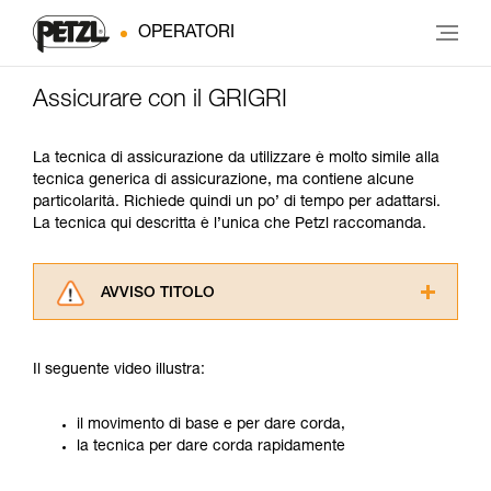
OPERATORI
Assicurare con il GRIGRI
La tecnica di assicurazione da utilizzare è molto simile alla
tecnica generica di assicurazione, ma contiene alcune
particolarità. Richiede quindi un po’ di tempo per adattarsi.
La tecnica qui descritta è l’unica che Petzl raccomanda.
AVVISO TITOLO
Leggere attentamente le istruzioni tecniche dei
prodotti utilizzati in questo consiglio prima di
Il seguente video illustra:
consultarlo. Dovete aver compreso le
informazioni dell’istruzione tecnica per poter
capire queste ulteriori informazioni.
il movimento di base e per dare corda,
La padronanza di queste tecniche richiede una
la tecnica per dare corda rapidamente
formazione ed un addestramento specifico.
Verificate con un professionista la vostra