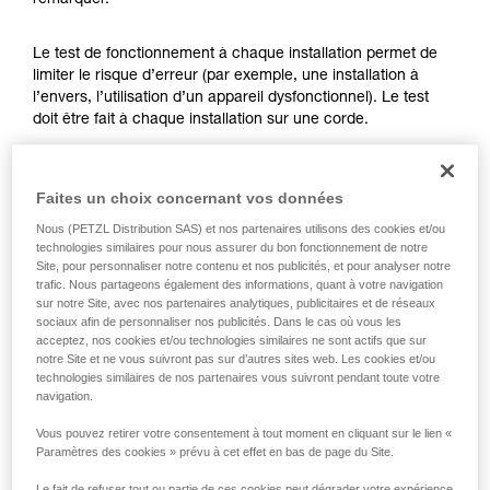
remarquer.
formation et un entraînement spécifique. Validez
avec un professionnel votre capacité à refaire
la manipulation, seul, en toute sécurité, avant
Le test de fonctionnement à chaque installation permet de
de la reproduire en autonomie.
limiter le risque d’erreur (par exemple, une installation à
Nous donnons des exemples de techniques
l’envers, l’utilisation d’un appareil dysfonctionnel). Le test
liées à votre activité. Il peut en exister d’autres
doit être fait à chaque installation sur une corde.
que nous ne décrivons pas ici.
Pour l’ASAP LOCK, vérifiez que la fonction LOCK n’est pas
Faites un choix concernant vos données
activée avant de faire le test.
Nous (PETZL Distribution SAS) et nos partenaires utilisons des cookies et/ou
technologies similaires pour nous assurer du bon fonctionnement de notre
Une fois l’ASAP ou ASAP LOCK placé sur la corde, faites
Site, pour personnaliser notre contenu et nos publicités, et pour analyser notre
coulisser votre appareil brusquement vers le bas. Un
trafic. Nous partageons également des informations, quant à votre navigation
mouvement rapide de la main permet d’atteindre facilement
sur notre Site, avec nos partenaires analytiques, publicitaires et de réseaux
la vitesse de 2 m/s, l’appareil doit bloquer. S’il ne bloque pas,
sociaux afin de personnaliser nos publicités. Dans le cas où vous les
vérifiez votre installation ou inspectez l’état de l’appareil.
acceptez, nos cookies et/ou technologies similaires ne sont actifs que sur
notre Site et ne vous suivront pas sur d’autres sites web. Les cookies et/ou
technologies similaires de nos partenaires vous suivront pendant toute votre
navigation.
Vous pouvez retirer votre consentement à tout moment en cliquant sur le lien «
Paramètres des cookies » prévu à cet effet en bas de page du Site.
Le fait de refuser tout ou partie de ces cookies peut dégrader votre expérience