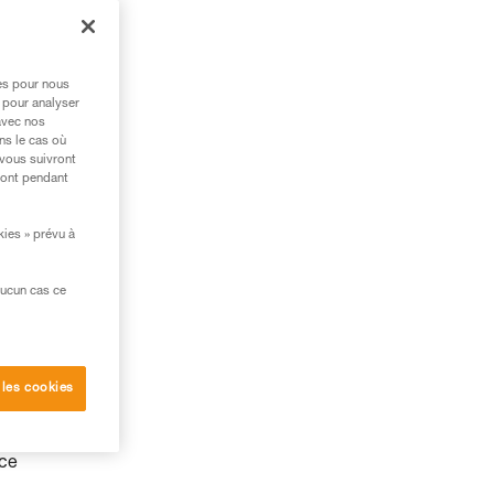
rne
res pour nous
 pour analyser
avec nos
ns le cas où
 vous suivront
ront pendant
kies » prévu à
aucun cas ce
 les cookies
ace