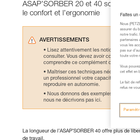
ASAP’SORBER 20 et 40 sont conçus 
le confort et l’ergonomie
Faites un
Nous (PETZL 
assurer du b
notre trafic
AVERTISSEMENTS
partenaires 
vous les acc
Lisez attentivement les notices technique
pas sur d’au
consulter. Vous devez avoir compris les in
toute votre 
comprendre ce complément d’informations
Vous pouvez 
Maîtriser ces techniques nécessite une f
cet effet en
un professionnel votre capacité à refaire la
Le fait de r
reproduire en autonomie.
refus ne vou
Nous donnons des exemples de techniques l
nous ne décrivons pas ici.
Paramètr
La longueur de l’ASAP’SORBER 40 offre plus de liber
de travail.