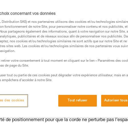
pour une personne, leur différence conce
 choix concernant vos données
Distribution SAS) et nos partenaires utilisons des cookies et/ou technologies similai
on fonctionnement de notre Site, pour personnaliser notre contenu et nos publicités, et
. Nous partageons également des informations, quant à votre navigation sur notre Site, 
analytiques, publicitaires et de réseaux sociaux afin de personnaliser nos publicités. Da
eptez, nos cookies et/ou technologies similaires ne sont actifs que sur notre Site et ne
s des produits utilisés dans ce conseil avant de le
tres sites web. Les cookies et/ou technologies similaires de nos partenaires vous suiv
formations de la notice technique pour pouvoir
navigation.
.
retirer votre consentement à tout moment en cliquant sur le lien « Paramètres des coo
ormation et un entraînement spécifique. Validez avec
 bas de page du Site.
 manipulation, seul, en toute sécurité, avant de la
efuser tout ou partie de ces cookies peut dégrader votre expérience utilisateur, mais en 
s empêchera d’accéder à notre Site.
iées à votre activité. Il peut en exister d’autres que
es des cookies
Tout refuser
Autoriser tous
té de positionnement pour que la corde ne perturbe pas l’esp