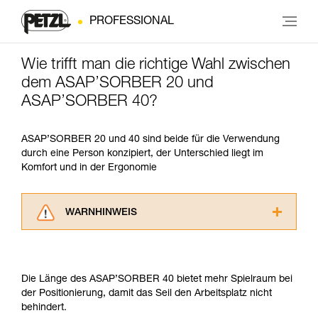
PROFESSIONAL
Wie trifft man die richtige Wahl zwischen
dem ASAP’SORBER 20 und
ASAP’SORBER 40?
ASAP’SORBER 20 und 40 sind beide für die Verwendung
durch eine Person konzipiert, der Unterschied liegt im
Komfort und in der Ergonomie
WARNHINWEIS
Lesen Sie die Gebrauchsanweisungen der
Produkte, um die es in diesem Tech Tipp geht,
aufmerksam durch, bevor Sie diesen zu Rate
Die Länge des ASAP’SORBER 40 bietet mehr Spielraum bei
ziehen. Um diese Zusatzinformationen
der Positionierung, damit das Seil den Arbeitsplatz nicht
verstehen zu können, müssen Sie zuerst die in
behindert.
der Gebrauchsanweisung enthaltenen