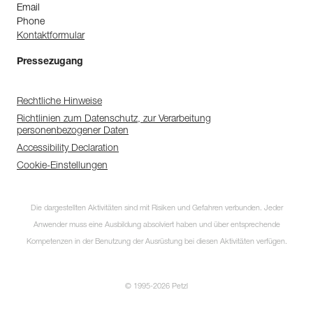
Email
Phone
Kontaktformular
Pressezugang
Rechtliche Hinweise
Richtlinien zum Datenschutz, zur Verarbeitung
personenbezogener Daten
Accessibility Declaration
Cookie-Einstellungen
Die dargestellten Aktivitäten sind mit Risiken und Gefahren verbunden. Jeder
Anwender muss eine Ausbildung absolviert haben und über entsprechende
Kompetenzen in der Benutzung der Ausrüstung bei diesen Aktivitäten verfügen.
© 1995-2026 Petzl