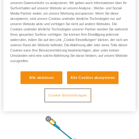
unseren Datenverkehr zu analysieren. Wir geben auch Informationen über Ihr
Surfverhalten auf unserer Website an unsere Analyse-, Werbe- und Social-
Media-Partner weiter, um unsere Werbung anzupassen. Wenn Sie diese
akzeptieren, sind unsere Cookies und/oder ähnliche Technologien nur auf
unserer Website aktiv und verfolgen Sie nicht auf andere Websites. Die
Cookies und/oder ähnliche Technologien unserer Partner werden Sie während
Ihres gesamten Surfens verfolgen. Sie können Ihre Einwilligung jederzeit
widerrufen, indem Sie auf den Link „Cookie-Einstellungen“ klicken, der sich am
unteren Rand der Website befindet. Die Ablehnung aller oder eines Teils dieser
Cookies kann Ihre Benutzererfahrung beeinträchtigen, aber unter keinen
Umständen wird eine solche Ablehnung Sie daran hindern, auf unsere Website
zuzugreifen.
Alle ablehnen
Alle Cookies akzeptieren
Die Länge des ASAP’SORBER 40 bietet der arbeitenden
Person mehr Spielraum bei der Positionierung im Vergleich
zum Seil.
Cookie-Einstellungen