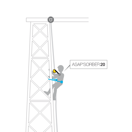
Informationen richtig verstanden haben.
Die Beherrschung dieser Techniken setzt eine
entsprechende Ausbildung und ein spezielles
Training voraus. Prüfen Sie zusammen mit
einem Profi, ob Sie in der Lage sind, den
Vorgang alleine sicher zu wiederholen, bevor
Sie ihn eigenständig durchführen.
Wir geben Beispiele für die mit Ihrer Aktivität
verbundenen Techniken. Möglicherweise gibt es
noch andere Techniken, die hier nicht
beschrieben werden.