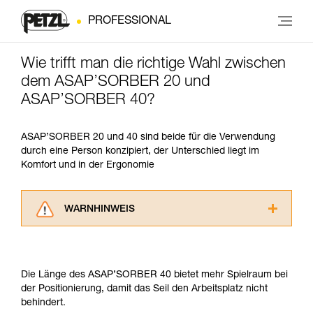
PROFESSIONAL
Wie trifft man die richtige Wahl zwischen
dem ASAP’SORBER 20 und
ASAP’SORBER 40?
ASAP’SORBER 20 und 40 sind beide für die Verwendung
durch eine Person konzipiert, der Unterschied liegt im
Komfort und in der Ergonomie
WARNHINWEIS
Lesen Sie die Gebrauchsanweisungen der
Produkte, um die es in diesem Tech Tipp geht,
aufmerksam durch, bevor Sie diesen zu Rate
Die Länge des ASAP’SORBER 40 bietet mehr Spielraum bei
ziehen. Um diese Zusatzinformationen
der Positionierung, damit das Seil den Arbeitsplatz nicht
verstehen zu können, müssen Sie zuerst die in
behindert.
der Gebrauchsanweisung enthaltenen