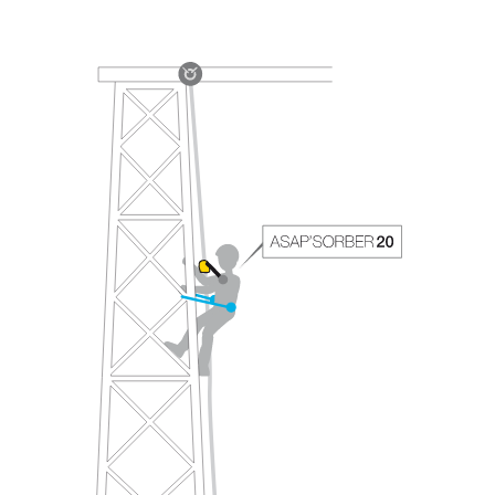
Informationen richtig verstanden haben.
Die Beherrschung dieser Techniken setzt eine
entsprechende Ausbildung und ein spezielles
Training voraus. Prüfen Sie zusammen mit
einem Profi, ob Sie in der Lage sind, den
Vorgang alleine sicher zu wiederholen, bevor
Sie ihn eigenständig durchführen.
Wir geben Beispiele für die mit Ihrer Aktivität
verbundenen Techniken. Möglicherweise gibt es
noch andere Techniken, die hier nicht
beschrieben werden.