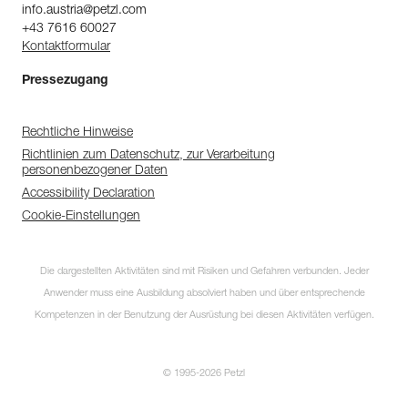
info.austria@petzl.com
+43 7616 60027
Kontaktformular
Pressezugang
Rechtliche Hinweise
Richtlinien zum Datenschutz, zur Verarbeitung
personenbezogener Daten
Accessibility Declaration
Cookie-Einstellungen
Die dargestellten Aktivitäten sind mit Risiken und Gefahren verbunden. Jeder
Anwender muss eine Ausbildung absolviert haben und über entsprechende
Kompetenzen in der Benutzung der Ausrüstung bei diesen Aktivitäten verfügen.
© 1995-2026 Petzl