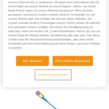
unseren Datenverkehr zu analysieren. Wir geben auch Informationen über Ihr
Surfverhalten auf unserer Website an unsere Analyse-, Werbe- und Social-
Media-Partner weiter, um unsere Werbung anzupassen. Wenn Sie diese
akzeptieren, sind unsere Cookies und/oder ähnliche Technologien nur auf
unserer Website aktiv und verfolgen Sie nicht auf andere Websites. Die
Cookies und/oder ähnliche Technologien unserer Partner werden Sie während
Ihres gesamten Surfens verfolgen. Sie können Ihre Einwilligung jederzeit
widerrufen, indem Sie auf den Link „Cookie-Einstellungen“ klicken, der sich am
unteren Rand der Website befindet. Die Ablehnung aller oder eines Teils dieser
Cookies kann Ihre Benutzererfahrung beeinträchtigen, aber unter keinen
Umständen wird eine solche Ablehnung Sie daran hindern, auf unsere Website
zuzugreifen.
Alle ablehnen
Alle Cookies akzeptieren
Die Länge des ASAP’SORBER 40 bietet der arbeitenden
Person mehr Spielraum bei der Positionierung im Vergleich
zum Seil.
Cookie-Einstellungen