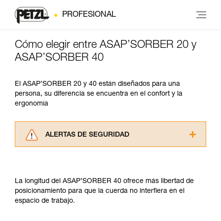
PROFESIONAL
Cómo elegir entre ASAP’SORBER 20 y
ASAP’SORBER 40
El ASAP’SORBER 20 y 40 están diseñados para una
persona, su diferencia se encuentra en el confort y la
ergonomía
ALERTAS DE SEGURIDAD
Lea atentamente las fichas técnicas de los
productos utilizados en este consejo antes de
consultarlo. Usted debe comprender la
La longitud del ASAP’SORBER 40 ofrece más libertad de
información de la ficha técnica para poder
posicionamiento para que la cuerda no interfiera en el
comprender este complemento informativo.
espacio de trabajo.
Dominar estas técnicas requiere una formación
y un entrenamiento específico. Confirme a