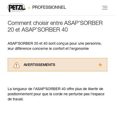
PROFESSIONNEL
Comment choisir entre ASAP’SORBER
20 et ASAP’SORBER 40
ASAP’SORBER 20 et 40 sont conçus pour une personne,
leur différence concerne le confort et l’ergonomie
AVERTISSEMENTS
Lisez attentivement les notices techniques des
produits utilisés dans ce conseil avant de le
consulter. Vous devez avoir compris les
La longueur de l’ASAP’SORBER 40 offre plus de liberté de
informations de la notice technique pour
positionnement pour que la corde ne perturbe pas l’espace
pouvoir comprendre ce complément
de travail.
d’informations.
Maîtriser ces techniques nécessite une
formation et un entraînement spécifique. Validez