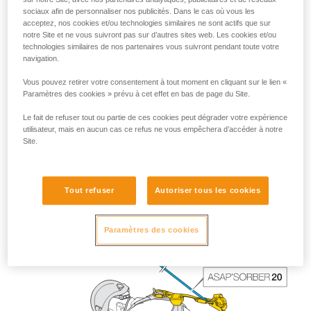
sociaux afin de personnaliser nos publicités. Dans le cas où vous les
acceptez, nos cookies et/ou technologies similaires ne sont actifs que sur
notre Site et ne vous suivront pas sur d’autres sites web. Les cookies et/ou
technologies similaires de nos partenaires vous suivront pendant toute votre
navigation.
Vous pouvez retirer votre consentement à tout moment en cliquant sur le lien «
Paramètres des cookies » prévu à cet effet en bas de page du Site.
Le fait de refuser tout ou partie de ces cookies peut dégrader votre expérience
utilisateur, mais en aucun cas ce refus ne vous empêchera d’accéder à notre
Site.
La longueur de l’ASAP’SORBER 40 offre au travailleur plus
de liberté de positionnement par rapport à la corde.
Tout refuser
Autoriser tous les cookies
Paramètres des cookies