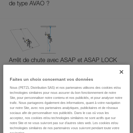
de type AVAO ?
Arrêt de chute avec ASAP et ASAP LOCK
Faites un choix concernant vos données
Nous (PETZL Distribution SAS) et nos partenaires utilisons des cookies et/ou
technologies similaires pour nous assurer du bon fonctionnement de notre
Site, pour personnaliser notre contenu et nos publicités, et pour analyser notre
trafic. Nous partageons également des informations, quant à votre navigation
sur notre Site, avec nos partenaires analytiques, publicitaires et de réseaux
sociaux afin de personnaliser nos publicités. Dans le cas où vous les
Test de fonctionnement à chaque installation
acceptez, nos cookies et/ou technologies similaires ne sont actifs que sur
notre Site et ne vous suivront pas sur d’autres sites web. Les cookies et/ou
de ASAP ou ASAP LOCK
technologies similaires de nos partenaires vous suivront pendant toute votre