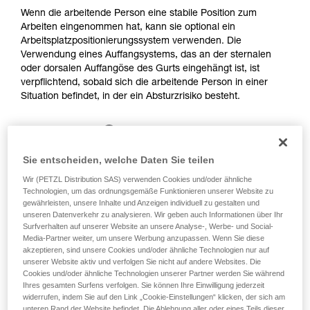
Training voraus. Prüfen Sie zusammen mit
Wenn die arbeitende Person eine stabile Position zum
einem Profi, ob Sie in der Lage sind, den
Arbeiten eingenommen hat, kann sie optional ein
Vorgang alleine sicher zu wiederholen, bevor
Arbeitsplatzpositionierungssystem verwenden. Die
Sie ihn eigenständig durchführen.
Verwendung eines Auffangsystems, das an der sternalen
Wir geben Beispiele für die mit Ihrer Aktivität
oder dorsalen Auffangöse des Gurts eingehängt ist, ist
verbundenen Techniken. Möglicherweise gibt es
verpflichtend, sobald sich die arbeitende Person in einer
noch andere Techniken, die hier nicht
Situation befindet, in der ein Absturzrisiko besteht.
beschrieben werden.
Sie entscheiden, welche Daten Sie teilen
Wir (PETZL Distribution SAS) verwenden Cookies und/oder ähnliche
Technologien, um das ordnungsgemäße Funktionieren unserer Website zu
gewährleisten, unsere Inhalte und Anzeigen individuell zu gestalten und
unseren Datenverkehr zu analysieren. Wir geben auch Informationen über Ihr
Surfverhalten auf unserer Website an unsere Analyse-, Werbe- und Social-
Media-Partner weiter, um unsere Werbung anzupassen. Wenn Sie diese
akzeptieren, sind unsere Cookies und/oder ähnliche Technologien nur auf
unserer Website aktiv und verfolgen Sie nicht auf andere Websites. Die
Cookies und/oder ähnliche Technologien unserer Partner werden Sie während
Ihres gesamten Surfens verfolgen. Sie können Ihre Einwilligung jederzeit
widerrufen, indem Sie auf den Link „Cookie-Einstellungen“ klicken, der sich am
unteren Rand der Website befindet. Die Ablehnung aller oder eines Teils dieser