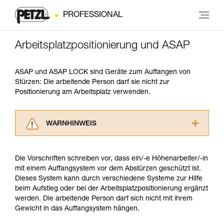
PROFESSIONAL
Arbeitsplatzpositionierung und ASAP
ASAP und ASAP LOCK sind Geräte zum Auffangen von
Stürzen: Die arbeitende Person darf sie nicht zur
Positionierung am Arbeitsplatz verwenden.
WARNHINWEIS
Lesen Sie die Gebrauchsanweisungen der
Produkte, um die es in diesem Tech Tipp geht,
Die Vorschriften schreiben vor, dass ein/-e Höhenarbeiter/-in
aufmerksam durch, bevor Sie diesen zu Rate
mit einem Auffangsystem vor dem Abstürzen geschützt ist.
ziehen. Um diese Zusatzinformationen
Dieses System kann durch verschiedene Systeme zur Hilfe
verstehen zu können, müssen Sie zuerst die in
beim Aufstieg oder bei der Arbeitsplatzpositionierung ergänzt
der Gebrauchsanweisung enthaltenen
werden. Die arbeitende Person darf sich nicht mit ihrem
Informationen richtig verstanden haben.
Gewicht in das Auffangsystem hängen.
Die Beherrschung dieser Techniken setzt eine
entsprechende Ausbildung und ein spezielles