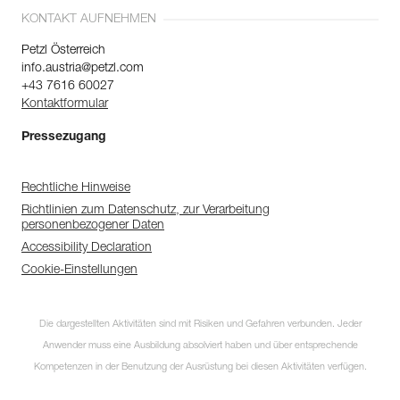
KONTAKT AUFNEHMEN
Petzl Österreich
info.austria@petzl.com
+43 7616 60027
Kontaktformular
Pressezugang
Rechtliche Hinweise
Richtlinien zum Datenschutz, zur Verarbeitung
personenbezogener Daten
Accessibility Declaration
Cookie-Einstellungen
Die dargestellten Aktivitäten sind mit Risiken und Gefahren verbunden. Jeder
Anwender muss eine Ausbildung absolviert haben und über entsprechende
Kompetenzen in der Benutzung der Ausrüstung bei diesen Aktivitäten verfügen.