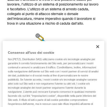
Quando il lavoratore si trova in una posizione stabile per
sicurezza, prima di riprodurla autonomamente.
lavorare, l’utilizzo di un sistema di posizionamento sul lavoro
Forniamo esempi di tecniche relative alla vostra
è facoltativo. L’utilizzo di un sistema di arresto caduta,
attività. Ne possono esistere altre che non
collegato al punto di attacco sternale o dorsale
vengono qui descritte.
dell’imbracatura, rimane imperativo quando il lavoratore si
trova in una situazione a rischio di caduta dall’alto.
Consenso all'uso dei cookie
Noi (PETZL Distribution SAS) utilizziamo cookie e/o tecnologie analoghe per
garantire il corretto funzionamento del Sito web, per personalizzare i nostri
contenuti e annunci e analizzare il traffico. Condividiamo, inoltre, informazioni
sulla navigazione dell’utente sul Sito web con i nostri partner di servizi di analisi
dei dati, pubblicitari e di social media al fine di personalizzare le nostre
pubblicità. Se l’utente accetta, i nostri cookie e/o tecnologie analoghe saranno
attivi solo sul Sito web e non seguiranno l’utente su altri siti. I cookie e/o
tecnologie analoghe dei nostri partner seguiranno l’utente durante la
navigazione. L’utente può revocare il proprio consenso in qualsiasi momento
facendo clic sul link “Impostazioni cookie”, disponibile nella parte inferiore del
Sito web. Il rifiuto di tutti o parte di tali cookie potrebbe compromettere
l’esperienza dell’utente, ma in nessun caso tale rifiuto impedirà all’utente di