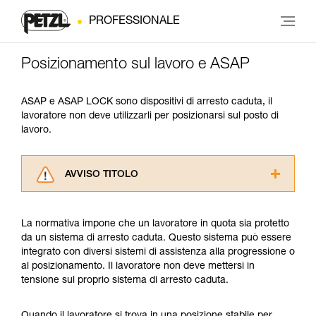
PROFESSIONALE
Posizionamento sul lavoro e ASAP
ASAP e ASAP LOCK sono dispositivi di arresto caduta, il
lavoratore non deve utilizzarli per posizionarsi sul posto di
lavoro.
AVVISO TITOLO
Leggere attentamente le istruzioni tecniche dei
prodotti utilizzati in questo consiglio prima di
La normativa impone che un lavoratore in quota sia protetto
consultarlo. Dovete aver compreso le
da un sistema di arresto caduta. Questo sistema può essere
informazioni dell’istruzione tecnica per poter
integrato con diversi sistemi di assistenza alla progressione o
capire queste ulteriori informazioni.
al posizionamento. Il lavoratore non deve mettersi in
La padronanza di queste tecniche richiede una
tensione sul proprio sistema di arresto caduta.
formazione ed un addestramento specifico.
Verificate con un professionista la vostra
capacità di rifare la manovra, da soli, in piena