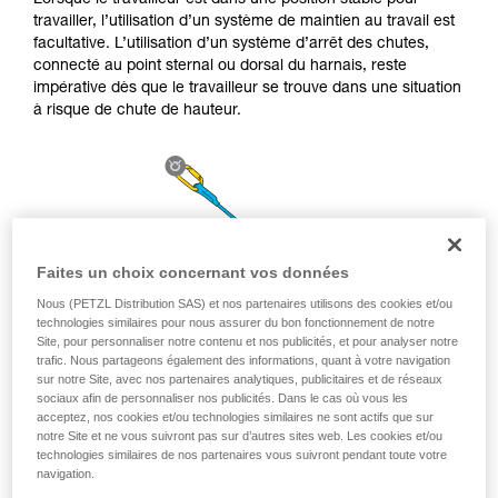
Lorsque le travailleur est dans une position stable pour
la manipulation, seul, en toute sécurité, avant
travailler, l’utilisation d’un système de maintien au travail est
de la reproduire en autonomie.
facultative. L’utilisation d’un système d’arrêt des chutes,
Nous donnons des exemples de techniques
connecté au point sternal ou dorsal du harnais, reste
liées à votre activité. Il peut en exister d’autres
impérative dès que le travailleur se trouve dans une situation
que nous ne décrivons pas ici.
à risque de chute de hauteur.
Faites un choix concernant vos données
Nous (PETZL Distribution SAS) et nos partenaires utilisons des cookies et/ou
technologies similaires pour nous assurer du bon fonctionnement de notre
Site, pour personnaliser notre contenu et nos publicités, et pour analyser notre
trafic. Nous partageons également des informations, quant à votre navigation
sur notre Site, avec nos partenaires analytiques, publicitaires et de réseaux
sociaux afin de personnaliser nos publicités. Dans le cas où vous les
acceptez, nos cookies et/ou technologies similaires ne sont actifs que sur
notre Site et ne vous suivront pas sur d’autres sites web. Les cookies et/ou
technologies similaires de nos partenaires vous suivront pendant toute votre
navigation.