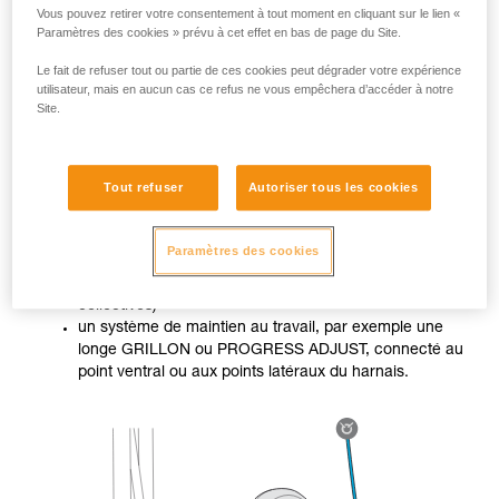
Vous pouvez retirer votre consentement à tout moment en cliquant sur le lien «
Paramètres des cookies » prévu à cet effet en bas de page du Site.
Le fait de refuser tout ou partie de ces cookies peut dégrader votre expérience
utilisateur, mais en aucun cas ce refus ne vous empêchera d’accéder à notre
Site.
Lorsque le travailleur n’est pas dans une situation stable, il
doit utiliser deux systèmes différenciés :
Tout refuser
Autoriser tous les cookies
un système d’arrêt des chutes (ASAP ou ASAP LOCK
Paramètres des cookies
dans notre cas, ou ABSORBICA, connecté au point
sternal ou dorsal du harnais, ou encore protections
collectives)
un système de maintien au travail, par exemple une
longe GRILLON ou PROGRESS ADJUST, connecté au
point ventral ou aux points latéraux du harnais.