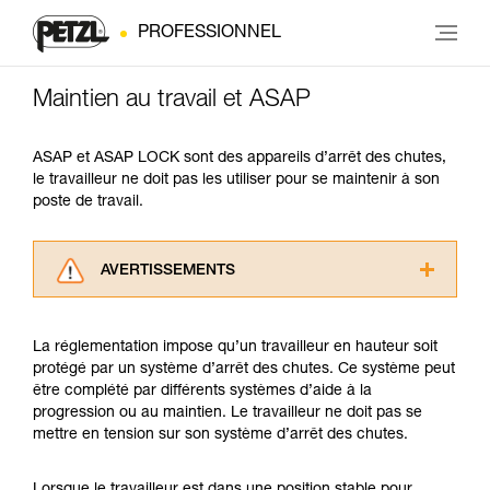
PROFESSIONNEL
Maintien au travail et ASAP
ASAP et ASAP LOCK sont des appareils d’arrêt des chutes,
le travailleur ne doit pas les utiliser pour se maintenir à son
poste de travail.
AVERTISSEMENTS
Lisez attentivement les notices techniques des
produits utilisés dans ce conseil avant de le
La réglementation impose qu’un travailleur en hauteur soit
consulter. Vous devez avoir compris les
protégé par un système d’arrêt des chutes. Ce système peut
informations de la notice technique pour
être complété par différents systèmes d’aide à la
pouvoir comprendre ce complément
progression ou au maintien. Le travailleur ne doit pas se
d’informations.
mettre en tension sur son système d’arrêt des chutes.
Maîtriser ces techniques nécessite une
formation et un entraînement spécifique. Validez
avec un professionnel votre capacité à refaire