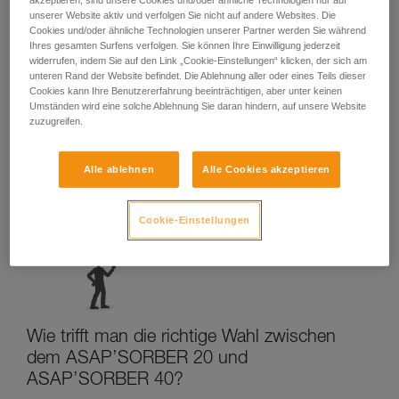
unserer Website aktiv und verfolgen Sie nicht auf andere Websites. Die
Cookies und/oder ähnliche Technologien unserer Partner werden Sie während
Ihres gesamten Surfens verfolgen. Sie können Ihre Einwilligung jederzeit
widerrufen, indem Sie auf den Link „Cookie-Einstellungen“ klicken, der sich am
unteren Rand der Website befindet. Die Ablehnung aller oder eines Teils dieser
Cookies kann Ihre Benutzererfahrung beeinträchtigen, aber unter keinen
Umständen wird eine solche Ablehnung Sie daran hindern, auf unsere Website
zuzugreifen.
Arbeitsplatzpositionierung und ASAP
Alle ablehnen
Alle Cookies akzeptieren
Cookie-Einstellungen
Wie trifft man die richtige Wahl zwischen
dem ASAP’SORBER 20 und
ASAP’SORBER 40?