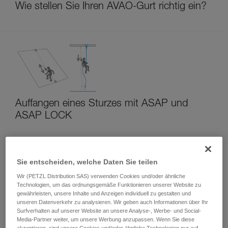
Wie stellen Sie Ihren AVAO-Gurt richtig ein?
Auffangen eines Sturzes mit ASAP und
ASAP LOCK
Sie entscheiden, welche Daten Sie teilen
Wir (PETZL Distribution SAS) verwenden Cookies und/oder ähnliche
Technologien, um das ordnungsgemäße Funktionieren unserer Website zu
gewährleisten, unsere Inhalte und Anzeigen individuell zu gestalten und
unseren Datenverkehr zu analysieren. Wir geben auch Informationen über Ihr
Surfverhalten auf unserer Website an unsere Analyse-, Werbe- und Social-
Funktionstest bei jeder Installation des ASAP
Media-Partner weiter, um unsere Werbung anzupassen. Wenn Sie diese
oder ASAP LOCK
akzeptieren, sind unsere Cookies und/oder ähnliche Technologien nur auf