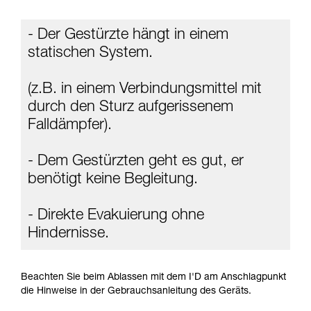
ziehen. Um diese Zusatzinformationen
verstehen zu können, müssen Sie zuerst die in
- Der Gestürzte hängt in einem
der Gebrauchsanweisung enthaltenen
Informationen richtig verstanden haben.
statischen System.
Die Beherrschung dieser Techniken setzt eine
entsprechende Ausbildung und ein spezielles
(z.B. in einem Verbindungsmittel mit
Training voraus. Prüfen Sie zusammen mit
einem Profi, ob Sie in der Lage sind, den
durch den Sturz aufgerissenem
Vorgang alleine sicher zu wiederholen, bevor
Falldämpfer).
Sie ihn eigenständig durchführen.
Wir geben Beispiele für die mit Ihrer Aktivität
verbundenen Techniken. Möglicherweise gibt es
- Dem Gestürzten geht es gut, er
noch andere Techniken, die hier nicht
benötigt keine Begleitung.
beschrieben werden.
- Direkte Evakuierung ohne
Hindernisse.
Beachten Sie beim Ablassen mit dem I'D am Anschlagpunkt
die Hinweise in der Gebrauchsanleitung des Geräts.