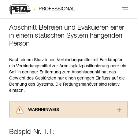
PROFESSIONAL
Abschnitt Befreien und Evakuieren einer
in einem statischen System hängenden
Person
Nach einem Sturz in ein Verbindungsmittel mit Falldämpfer,
ein Verbindungsmittel zur Arbeitsplatzpositionierung oder ein
Seil in geringer Entfernung zum Anschlagpunkt hat das
Gewicht des Gestürzten nur einen geringen Einfluss auf die
Dehnung des Systems. Die Rettungsmanöver sind relativ
einfach.
WARNHINWEIS
Lesen Sie die Gebrauchsanweisungen der
Produkte, um die es in diesem Tech Tipp geht,
Beispiel Nr. 1.1:
aufmerksam durch, bevor Sie diesen zu Rate