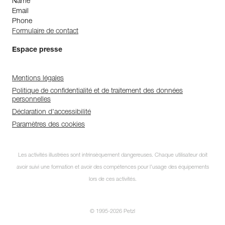
Name
Email
Phone
Formulaire de contact
Espace presse
Mentions légales
Politique de confidentialité et de traitement des données
personnelles
Déclaration d'accessibilité
Paramètres des cookies
Les activités illustrées sont intrinsèquement dangereuses. Chaque utilisateur doit
avoir suivi une formation et avoir des compétences pour l’usage des équipements
lors de ces activités.
© 1995-2026 Petzl