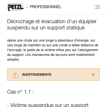
PROFESSIONNEL
Décrochage et évacuation d’un équipier
suspendu sur un support statique
Après une chute sur une longe à absorbeur d’énergie, sur
une longe de maintien ou sur une corde à faible distance de
l’ancrage, le poids de la victime influe peu sur l’allongement
du support. Les manœuvres de secours sont relativement
simples.
AVERTISSEMENTS
Lisez attentivement les notices techniques des
produits utilisés dans ce conseil avant de le
Cas n° 1.1 :
consulter. Vous devez avoir compris les
informations de la notice technique pour
pouvoir comprendre ce complément
- Victime suspendue sur un support