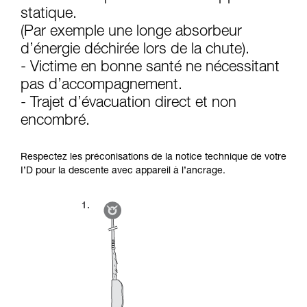
d’informations.
statique.
Maîtriser ces techniques nécessite une
formation et un entraînement spécifique. Validez
(Par exemple une longe absorbeur
avec un professionnel votre capacité à refaire
d’énergie déchirée lors de la chute).
la manipulation, seul, en toute sécurité, avant
- Victime en bonne santé ne nécessitant
de la reproduire en autonomie.
pas d’accompagnement.
Nous donnons des exemples de techniques
liées à votre activité. Il peut en exister d’autres
- Trajet d’évacuation direct et non
que nous ne décrivons pas ici.
encombré.
Respectez les préconisations de la notice technique de votre
I’D pour la descente avec appareil à l’ancrage.