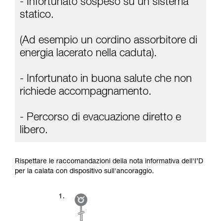
- Infortunato sospeso su un sistema
La padronanza di queste tecniche richiede una
formazione ed un addestramento specifico.
statico.
Verificate con un professionista la vostra
capacità di rifare la manovra, da soli, in piena
(Ad esempio un cordino assorbitore di
sicurezza, prima di riprodurla autonomamente.
Forniamo esempi di tecniche relative alla vostra
energia lacerato nella caduta).
attività. Ne possono esistere altre che non
vengono qui descritte.
- Infortunato in buona salute che non
richiede accompagnamento.
- Percorso di evacuazione diretto e
libero.
Rispettare le raccomandazioni della nota informativa dell'I’D
per la calata con dispositivo sull'ancoraggio.