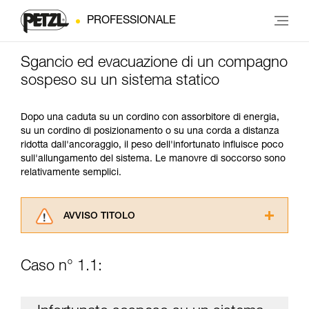
PROFESSIONALE
Sgancio ed evacuazione di un compagno
sospeso su un sistema statico
Dopo una caduta su un cordino con assorbitore di energia,
su un cordino di posizionamento o su una corda a distanza
ridotta dall'ancoraggio, il peso dell'infortunato influisce poco
sull'allungamento del sistema. Le manovre di soccorso sono
relativamente semplici.
AVVISO TITOLO
Leggere attentamente le istruzioni tecniche dei
prodotti utilizzati in questo consiglio prima di
Caso n° 1.1:
consultarlo. Dovete aver compreso le
informazioni dell’istruzione tecnica per poter
capire queste ulteriori informazioni.