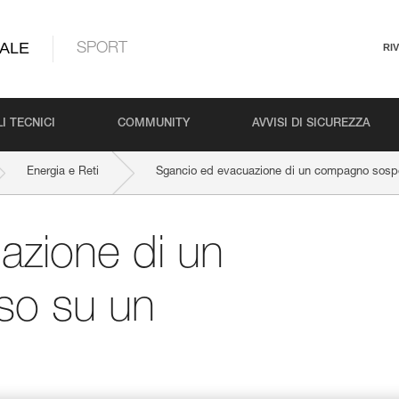
ALE
SPORT
RI
I TECNICI
COMMUNITY
AVVISI DI SICUREZZA
Energia e Reti
Sgancio ed evacuazione di un compagno sospe
azione di un
o su un