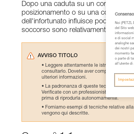
Dopo una caduta su un cordino con a
posizionamento o su una corda a dist
Consenso 
dell'infortunato influisce poco sull'
Noi (PETZL D
del Sito web,
soccorso sono relativamente semplic
informazioni 
e di social m
analoghe sar
dei nostri p
momento facen
AVVISO TITOLO
o parte di t
all’utente d
Leggere attentamente le istruzioni tecniche
consultarlo. Dovete aver compreso le inform
ulteriori informazioni.
Impostaz
La padronanza di queste tecniche richie
Verificate con un professionista la vostra ca
prima di riprodurla autonomamente.
Forniamo esempi di tecniche relative alla 
vengono qui descritte.