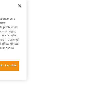
unzionamento
oltre,
i, pubblicitari
/o tecnologie
ogie analoghe
nso in qualsiasi
rifiuto di tutti
to impedirà
utti i cookie