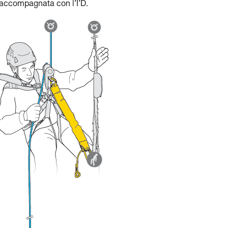
 accompagnata con l’I’D.