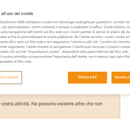
ssorbitore di energia, su un cordino di
anza ridotta dall'ancoraggio, il peso
all'uso dei cookie
allungamento del sistema. Le manovre di
istribution SAS) utilizziamo cookie e/o tecnologie analoghe per garantire il corretto f
 per personalizzare i nostri contenuti e annunci e analizzare il traffico. Condividiamo, in
i.
sulla navigazione dell’utente sul Sito web con i nostri partner di servizi di analisi dei dat
edia al fine di personalizzare le nostre pubblicità. Se l’utente accetta, i nostri cookie e
anno attivi solo sul Sito web e non seguiranno l’utente su altri siti. I cookie e/o tecnol
artner seguiranno l’utente durante la navigazione. L’utente può revocare il proprio conse
do clic sul link “Impostazioni cookie”, disponibile nella parte inferiore del Sito web. Il 
ali cookie potrebbe compromettere l’esperienza dell’utente, ma in nessun caso tale rifiu
i accedere al Sito web.
 dei prodotti utilizzati in questo consiglio prima di
azioni dell’istruzione tecnica per poter capire queste
ioni cookie
Rifiuta tutti
Accetta t
de una formazione ed un addestramento specifico.
pacità di rifare la manovra, da soli, in piena sicurezza,
vostra attività. Ne possono esistere altre che non