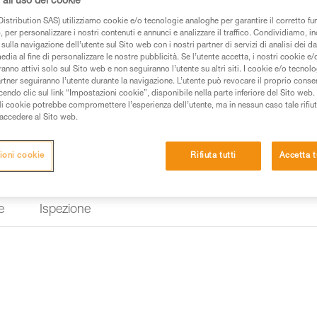
all'uso dei cookie
mm con due terminazioni cucite.
istribution SAS) utilizziamo cookie e/o tecnologie analoghe per garantire il corretto f
 per personalizzare i nostri contenuti e annunci e analizzare il traffico. Condividiamo, in
sulla navigazione dell’utente sul Sito web con i nostri partner di servizi di analisi dei dat
Trova un rivenditore
edia al fine di personalizzare le nostre pubblicità. Se l’utente accetta, i nostri cookie e
anno attivi solo sul Sito web e non seguiranno l’utente su altri siti. I cookie e/o tecnol
artner seguiranno l’utente durante la navigazione. L’utente può revocare il proprio conse
do clic sul link “Impostazioni cookie”, disponibile nella parte inferiore del Sito web. Il 
ali cookie potrebbe compromettere l’esperienza dell’utente, ma in nessun caso tale rifiu
i accedere al Sito web.
ioni cookie
Rifiuta tutti
Accetta t
e
Ispezione