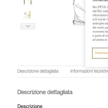
Consenso 
Noi (PETZL D
del Sito web,
informazioni 
e di social m
analoghe sar
dei nostri p
momento facen
o parte di t
all’utente d
Impostaz
Descrizione dettagliata
Informazioni tecnich
Descrizione dettagliata
Descrizione