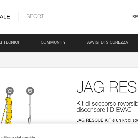
ALE
SPORT
RI
I TECNICI
COMMUNITY
AVVISI DI SICUREZZA
JAG RES
Kit di soccorso revers
discensore I’D EVAC
JAG RESCUE KIT è un kit di socc
ed evacuare facilmente un infor
SYSTEM, un anello apribile RI
fettuccia d’ancoraggio CONNE