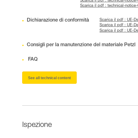
Scarica il pdf : technical-not
Scarica il pdf : technical-not
Dichiarazione di conformità
Scarica il pdf : UE-
Scarica il pdf : UE-
Scarica il pdf : UE
Consigli per la manutenzione del materiale Petzl
FAQ
See all technical content
Ispezione