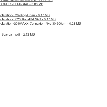
ice-CONNEXION-FIXE-VARIO-1 - 2.82 MB
ice-CORDES-SEMI-STAT - 3.06 MB
Declaration-P28-Ring-Open - 0.17 MB
Declaration-D020CAxx-ID-EVAC - 0.17 MB
-Declaration-G010AAXX-Connexion-Fixe-30-800cm - 0.23 MB
Scarica il pdf - 2.72 MB