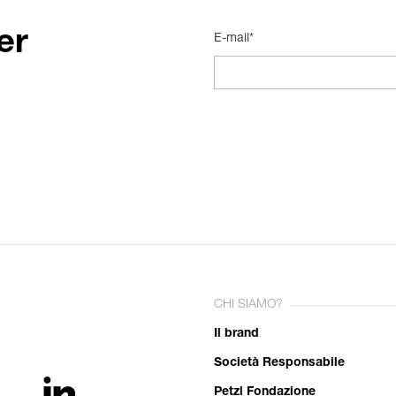
er
E-mail*
CHI SIAMO?
Il brand
Società Responsabile
Petzl Fondazione