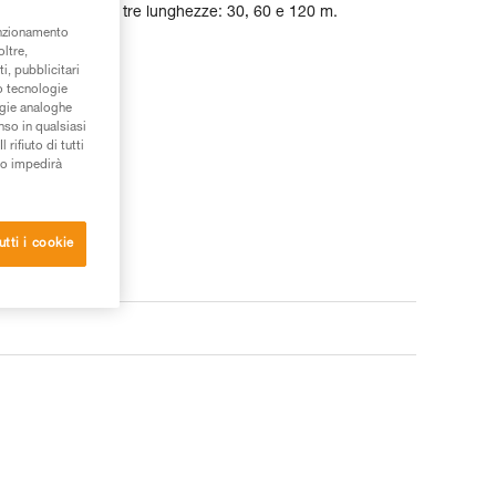
 È disponibile in tre lunghezze: 30, 60 e 120 m.
unzionamento
oltre,
i, pubblicitari
/o tecnologie
ogie analoghe
nso in qualsiasi
rifiuto di tutti
to impedirà
utti i cookie