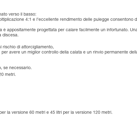
ato verso il basso:
ltiplicazione 4:1 e l’eccellente rendimento delle pulegge consentono d
 è appositamente progettata per calare facilmente un infortunato. Una fu
a discesa.
 rischio di attorcigliamento,
, per avere un miglior controllo della calata e un rinvio permanente dell
to, se necessario.
20 metri.
per la versione 60 metri e 45 litri per la versione 120 metri.