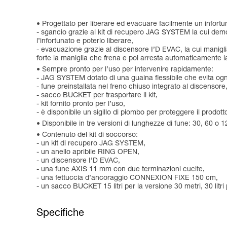
Progettato per liberare ed evacuare facilmente un infortun
- sgancio grazie al kit di recupero JAG SYSTEM la cui demo
l’infortunato e poterlo liberare,
- evacuazione grazie al discensore I’D EVAC, la cui maniglia
forte la maniglia che frena e poi arresta automaticamente l
Sempre pronto per l’uso per intervenire rapidamente:
- JAG SYSTEM dotato di una guaina flessibile che evita ogni
- fune preinstallata nel freno chiuso integrato al discensore
- sacco BUCKET per trasportare il kit,
- kit fornito pronto per l’uso,
- è disponibile un sigillo di piombo per proteggere il prodot
Disponibile in tre versioni di lunghezze di fune: 30, 60 o 1
Contenuto del kit di soccorso:
- un kit di recupero JAG SYSTEM,
- un anello apribile RING OPEN,
- un discensore I’D EVAC,
- una fune AXIS 11 mm con due terminazioni cucite,
- una fettuccia d’ancoraggio CONNEXION FIXE 150 cm,
- un sacco BUCKET 15 litri per la versione 30 metri, 30 litri 
Specifiche