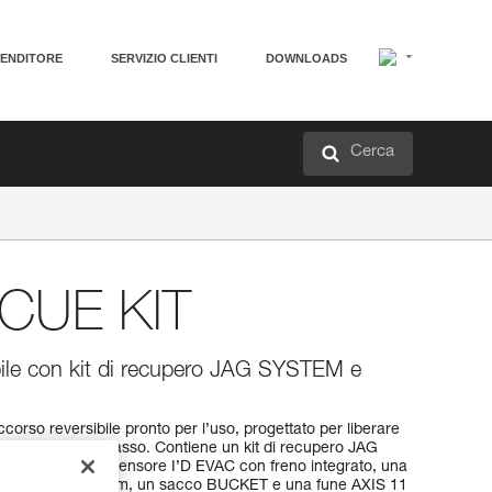
VENDITORE
SERVIZIO CLIENTI
DOWNLOADS
Cerca
CUE KIT
ibile con kit di recupero JAG SYSTEM e
orso reversibile pronto per l’uso, progettato per liberare
tunato verso il basso. Contiene un kit di recupero JAG
NG OPEN, un discensore I’D EVAC con freno integrato, una
XION FIXE 150 cm, un sacco BUCKET e una fune AXIS 11