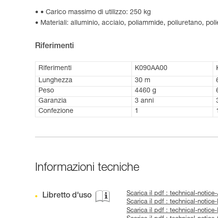
• Carico massimo di utilizzo: 250 kg
Materiali: alluminio, acciaio, poliammide, poliuretano, pol
Riferimenti
Riferimenti
K090AA00
Lunghezza
30 m
Peso
4460 g
Garanzia
3 anni
Confezione
1
Informazioni tecniche
Scarica il pdf : technical-not
Libretto d'uso
Scarica il pdf : technical-noti
Scarica il pdf : technical-notic