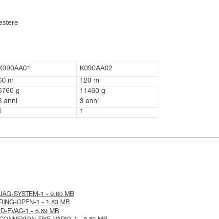
iestere
K090AA01
K090AA02
60 m
120 m
6760 g
11460 g
3 anni
3 anni
1
1
ice-JAG-SYSTEM-1 - 9.60 MB
ce-RING-OPEN-1 - 1.83 MB
e-ID-EVAC-1 - 6.89 MB