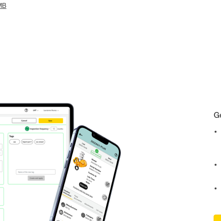
 MB
Ge