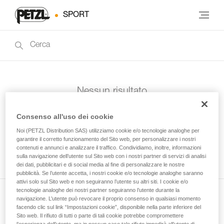
SPORT
Nessun risultato
Consenso all'uso dei cookie
Noi (PETZL Distribution SAS) utilizziamo cookie e/o tecnologie analoghe per
garantire il corretto funzionamento del Sito web, per personalizzare i nostri
contenuti e annunci e analizzare il traffico. Condividiamo, inoltre, informazioni
sulla navigazione dell’utente sul Sito web con i nostri partner di servizi di analisi
dei dati, pubblicitari e di social media al fine di personalizzare le nostre
pubblicità. Se l’utente accetta, i nostri cookie e/o tecnologie analoghe saranno
attivi solo sul Sito web e non seguiranno l’utente su altri siti. I cookie e/o
tecnologie analoghe dei nostri partner seguiranno l’utente durante la
navigazione. L’utente può revocare il proprio consenso in qualsiasi momento
Iscriviti alla newsletter
facendo clic sul link “Impostazioni cookie”, disponibile nella parte inferiore del
Sito web. Il rifiuto di tutti o parte di tali cookie potrebbe compromettere
e rimani connesso alle nostre novità