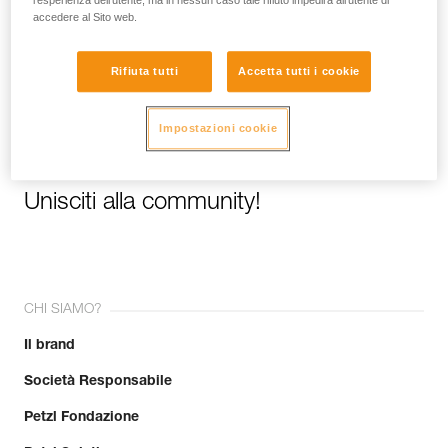
l’esperienza dell’utente, ma in nessun caso tale rifiuto impedirà all’utente di
accedere al Sito web.
E-mail *
Rifiuta tutti
Accetta tutti i cookie
Impostazioni cookie
Unisciti alla community!
CHI SIAMO?
Il brand
Società Responsabile
Petzl Fondazione