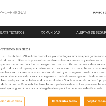
PROFESIONAL
PUNTOS 
EJOS TÉCNICOS
COMUNIDAD
ALERTAS DE SEGU
o tratamos sus datos
TZL Distribution SAS) utilizamos cookies y/o tecnologías similares para garantizar el 
Búsqueda
to de nuestro Sitio web, personalizar nuestro contenido y anuncios, y analizar nuestro 
partimos información sobre su navegación en nuestro Sitio web con nuestros socios a
s y de redes sociales para personalizar nuestros anuncios. Si los acepta, nuestras cook
similares solo estarán activas en nuestro Sitio web y no le seguirán en otros sitios we
ías similares de nuestros socios le seguirán a través de su navegación. Puede retirar s
nto en cualquier momento haciendo clic en el enlace "Configuración de cookies", prop
or de la página del Sitio web. Rechazar todas o parte de estas cookies puede afectar a 
pero bajo ninguna circunstancia tal negativa le impedirá acceder a nuestro Sitio web.
Ningún resultado
ación de cookies
Rechazarlas todas
Aceptar todas