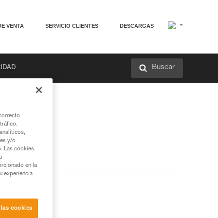
DE VENTA
SERVICIO CLIENTES
DESCARGAS
Buscar
RIDAD
correcto
tráfico.
nalíticos,
ies y/o
b. Las cookies
u
orcionado en la
su experiencia
 las cookies