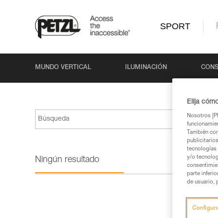
SPORT
MUNDO VERTICAL
ILUMINACIÓN
CONS
Elija cóm
Nosotros [PE
funcionamien
También com
publicitario
tecnologías 
y/o tecnolog
Ningún resultado
consentimie
parte inferi
de usuario, 
Configur