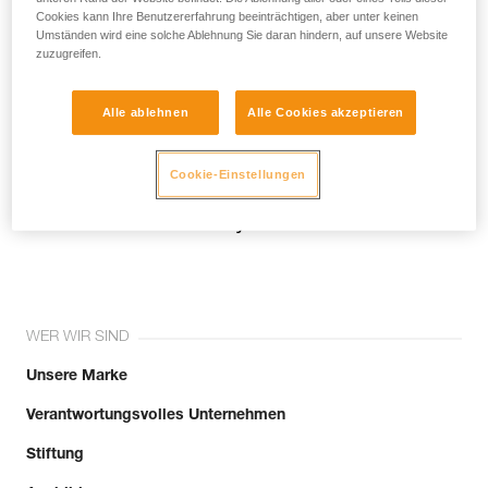
Cookies kann Ihre Benutzererfahrung beeinträchtigen, aber unter keinen
Umständen wird eine solche Ablehnung Sie daran hindern, auf unsere Website
Email *
zuzugreifen.
Alle ablehnen
Alle Cookies akzeptieren
Cookie-Einstellungen
Tritt der Community bei!
WER WIR SIND
Unsere Marke
Verantwortungsvolles Unternehmen
Stiftung