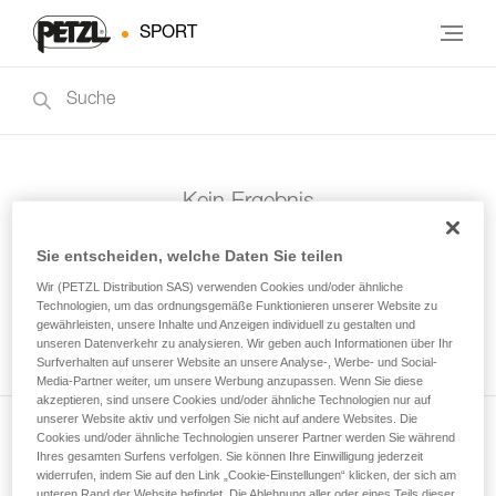
SPORT
Kein Ergebnis
Sie entscheiden, welche Daten Sie teilen
Wir (PETZL Distribution SAS) verwenden Cookies und/oder ähnliche
Technologien, um das ordnungsgemäße Funktionieren unserer Website zu
gewährleisten, unsere Inhalte und Anzeigen individuell zu gestalten und
unseren Datenverkehr zu analysieren. Wir geben auch Informationen über Ihr
Surfverhalten auf unserer Website an unsere Analyse-, Werbe- und Social-
Media-Partner weiter, um unsere Werbung anzupassen. Wenn Sie diese
akzeptieren, sind unsere Cookies und/oder ähnliche Technologien nur auf
unserer Website aktiv und verfolgen Sie nicht auf andere Websites. Die
Cookies und/oder ähnliche Technologien unserer Partner werden Sie während
Newsletter abonnieren
Ihres gesamten Surfens verfolgen. Sie können Ihre Einwilligung jederzeit
widerrufen, indem Sie auf den Link „Cookie-Einstellungen“ klicken, der sich am
und auf dem Laufenden bleiben
unteren Rand der Website befindet. Die Ablehnung aller oder eines Teils dieser