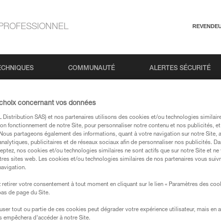
PROFESSIONNEL
REVENDE
ECHNIQUES
COMMUNAUTÉ
ALERTES SÉCURITÉ
 choix concernant vos données
Distribution SAS) et nos partenaires utilisons des cookies et/ou technologies similai
Recherche
on fonctionnement de notre Site, pour personnaliser notre contenu et nos publicités, et
. Nous partageons également des informations, quant à votre navigation sur notre Site, 
analytiques, publicitaires et de réseaux sociaux afin de personnaliser nos publicités. Da
eptez, nos cookies et/ou technologies similaires ne sont actifs que sur notre Site et ne
tres sites web. Les cookies et/ou technologies similaires de nos partenaires vous suiv
navigation.
retirer votre consentement à tout moment en cliquant sur le lien « Paramètres des coo
 bas de page du Site.
Aucun résultat
efuser tout ou partie de ces cookies peut dégrader votre expérience utilisateur, mais en 
s empêchera d’accéder à notre Site.