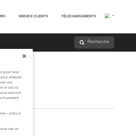
URS
SERVICE CLIENTS
TÉLÉCHARGEMENTS
Recherche
res pour nous
 pour analyser
avec nos
ns le cas où
 vous suivront
ront pendant
kies » prévu à
aucun cas ce