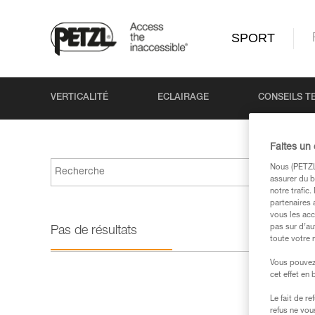
SPORT
VERTICALITÉ
ECLAIRAGE
CONSEILS T
Faites un
Nous (PETZL 
assurer du b
notre trafic
partenaires 
vous les acc
pas sur d’au
Pas de résultats
toute votre 
Vous pouvez 
cet effet en
Le fait de r
refus ne vou