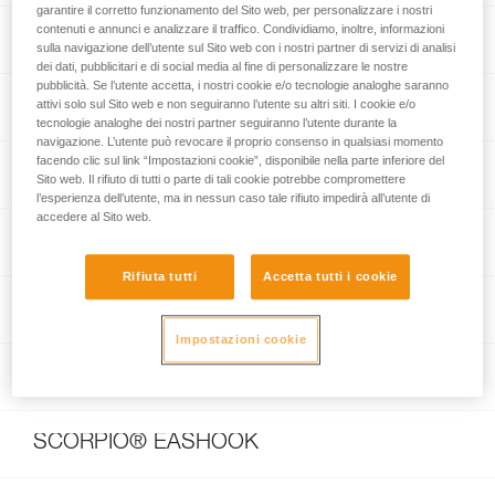
garantire il corretto funzionamento del Sito web, per personalizzare i nostri
contenuti e annunci e analizzare il traffico. Condividiamo, inoltre, informazioni
I’D® EVAC
sulla navigazione dell’utente sul Sito web con i nostri partner di servizi di analisi
dei dati, pubblicitari e di social media al fine di personalizzare le nostre
pubblicità. Se l’utente accetta, i nostri cookie e/o tecnologie analoghe saranno
GRIGRI® +
attivi solo sul Sito web e non seguiranno l’utente su altri siti. I cookie e/o
tecnologie analoghe dei nostri partner seguiranno l’utente durante la
navigazione. L’utente può revocare il proprio consenso in qualsiasi momento
facendo clic sul link “Impostazioni cookie”, disponibile nella parte inferiore del
CONTACT® 9.8 mm
Sito web. Il rifiuto di tutti o parte di tali cookie potrebbe compromettere
l’esperienza dell’utente, ma in nessun caso tale rifiuto impedirà all’utente di
accedere al Sito web.
JAG RESCUE KIT
Rifiuta tutti
Accetta tutti i cookie
JAG SYSTEM
Impostazioni cookie
SCORPIO® VERTIGO
SCORPIO® EASHOOK