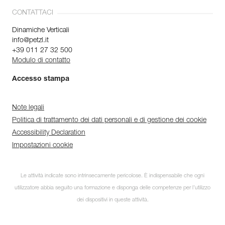
CONTATTACI
Dinamiche Verticali
info@petzl.it
+39 011 27 32 500
Modulo di contatto
Accesso stampa
Note legali
Politica di trattamento dei dati personali e di gestione dei cookie
Accessibility Declaration
Impostazioni cookie
Le attività indicate sono intrinsecamente pericolose. È indispensabile che ogni
utilizzatore abbia seguito una formazione e disponga delle competenze per l’utilizzo
dei dispositivi in queste attività.