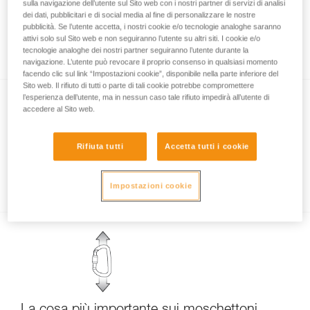
sulla navigazione dell’utente sul Sito web con i nostri partner di servizi di analisi
dei dati, pubblicitari e di social media al fine di personalizzare le nostre
pubblicità. Se l’utente accetta, i nostri cookie e/o tecnologie analoghe saranno
attivi solo sul Sito web e non seguiranno l’utente su altri siti. I cookie e/o
I sistemi di bloccaggio dei moschettoni
tecnologie analoghe dei nostri partner seguiranno l’utente durante la
navigazione. L’utente può revocare il proprio consenso in qualsiasi momento
facendo clic sul link “Impostazioni cookie”, disponibile nella parte inferiore del
Sito web. Il rifiuto di tutti o parte di tali cookie potrebbe compromettere
l’esperienza dell’utente, ma in nessun caso tale rifiuto impedirà all’utente di
accedere al Sito web.
Rifiuta tutti
Accetta tutti i cookie
Le varie forme di moschettoni
Impostazioni cookie