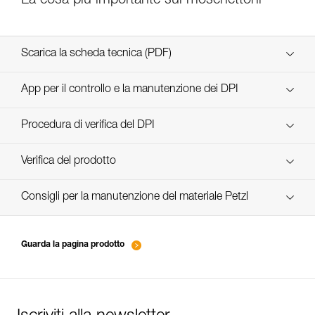
La cosa più importante sui moschettoni
Scarica la scheda tecnica (PDF)
Technical Notice
App per il controllo e la manutenzione dei DPI
scopri ePPEcentre
Procedura di verifica del DPI
Technical Notice
verif EPI-CONNECTEURS-procedure-IT
Verifica del prodotto
verif EPI-suivi-connecteur-IT
Consigli per la manutenzione del materiale Petzl
entretien-mousquetons_IT
Guarda la pagina prodotto